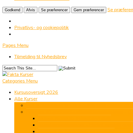
Se præferen
Godkend
Afvis
Se præferencer
Gem præferencer
Privatlivs- og cookiepolitik
Pages Menu
Tilmelding til Nyhedsbrev
Categories Menu
Kursusoversigt 2026
Alle Kurser
Flyt skolebænken til San Agustín, Gran Canaria 202
Revisors 40 godkendte efteruddannelsestimer – ON
Aktuelt regnskab, selskabsret m.m.
Assistanceerklæringer – Hurtigt overblik over 
Hvidvask for bogholdere og revisorer