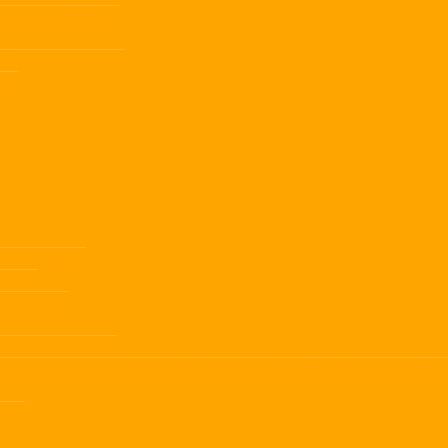
ljeret gennemgang
dvidet gennemgang
iko
ger i praksis
inkel
og hvordan
petence i praksis
afhængighed, væsentlighed, hvidvask og Erhvervsstyrelsens fokus
oven