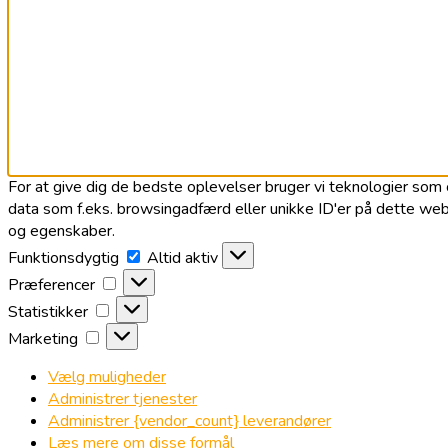
For at give dig de bedste oplevelser bruger vi teknologier som c
data som f.eks. browsingadfærd eller unikke ID'er på dette webs
og egenskaber.
Funktionsdygtig
Funktionsdygtig
Altid aktiv
Præferencer
Præferencer
Statistikker
Statistikker
Marketing
Marketing
Vælg muligheder
Administrer tjenester
Administrer {vendor_count} leverandører
Læs mere om disse formål