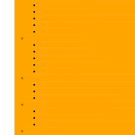
ISA LCE – Ny total revisionsstandard – Deta
Pligtig kryptering af mails
Tilstrækkelig og egnet dokumentation ved u
Udvidet gennemgang af poster med særlig ris
Årsrapport B – overblik
Faglig Uge på Koldingfjord
Aktuel Anti-Hvidvask
Aktuel moms og afgifter
Aktuel revision – SMV
Aktuelt regnskab og selskabsret
Up2date med skat
3 Faglige Dage i Fredericia – skat, moms og erklærin
Virksomhedsordningen – den skattemæssige v
Revisors erklæringer på årsrapport – hvornår 
Momslovens muligheder og faldgruber
3 Faglige Dage i Roskilde – styrk din regnskabskom
Assistancesager uden fejltrin – bogholderi, u
Bogholder – Knæk et regnskab
Opstilling af årsregnskab efter årsregnskabsl
Fysiske kurser