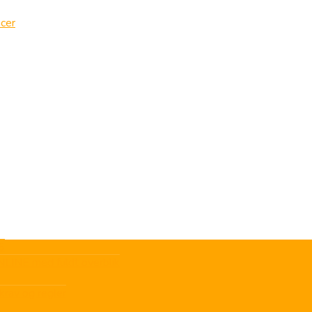
cer
6
LINE med fuldt overblik
krav og regler