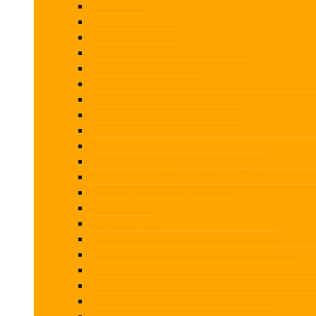
AI for revisorer – Fysisk kursus i Fredericia
Aktuel skat
Aktuel skat 2027
Aktuel moms og afgifter
Aktuelt regnskab og selskabsret
Aktuel revision – SMV
Assistancesager uden fejltrin – bogholderi, u
Beskatning af hovedaktionærer
Bogholder – Knæk et regnskab
Dødsbobeskatning – skatteoptimering i leven
Fonde og foreninger – skat og moms
Generationsskifte med fokus på udlejningse
Grundlæggende forståelse for ejer- og andels
Moms i den digitale tidsalder
Moms PLUS
Momslovens muligheder og faldgruber
Opstilling af årsregnskab efter årsregnskabsl
Personalegoder inkl. biler – skat og moms
Revision af andelsboligforeninger og ejerforen
Revisors erklæringer på årsrapport – hvornår 