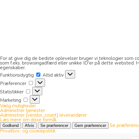
For at give dig de bedste oplevelser bruger vi teknologier som coo
som f.eks. browsingadfærd eller unikke ID'er på dette websted. Hvi
egenskaber.
Funktionsdygtig
Funktionsdygtig
Altid aktiv
Præferencer
Præferencer
Statistikker
Statistikker
Marketing
Marketing
Vælg muligheder
Administrer tjenester
Administrer {vendor_count} leverandører
Læs mere om disse formål
Se præferenc
Godkend
Afvis
Se præferencer
Gem præferencer
Privatlivs- og cookiepolitik