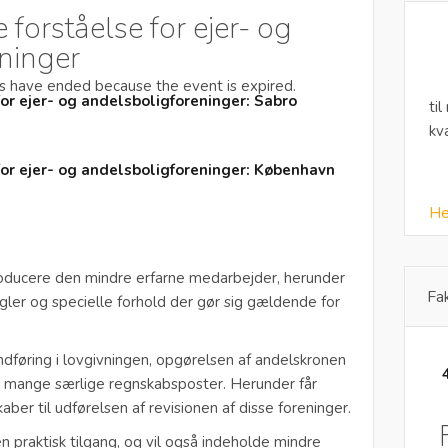
orståelse for ejer- og
ninger
les have ended because the event is expired.
r ejer- og andelsboligforeninger: Sabro
til
kv
r ejer- og andelsboligforeninger: København
He
roducere den mindre erfarne medarbejder, herunder
Fa
egler og specielle forhold der gør sig gældende for
dføring i lovgivningen, opgørelsen af andelskronen
e mange særlige regnskabsposter. Herunder får
er til udførelsen af revisionen af disse foreninger.
n praktisk tilgang, og vil også indeholde mindre