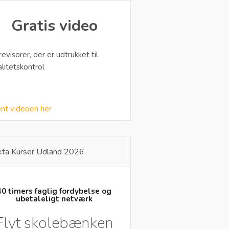
Gratis video
 revisorer, der er udtrukket til
alitetskontrol
nt videoen her
kta Kurser Udland 2026
40 timers faglig fordybelse og
ubetaleligt netværk
Flyt skolebænken