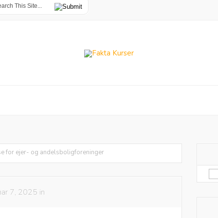
 for ejer- og andelsboligforeninger
Sø
eft
ar 7, 2025 in