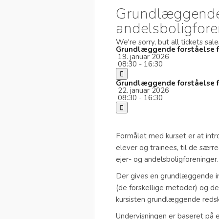
Grundlæggende f
andelsboligfore
We're sorry, but all tickets sa
Grundlæggende forståelse fo
19. januar 2026
08:30 - 16:30
Grundlæggende forståelse fo
22. januar 2026
08:30 - 16:30
Formålet med kurset er at int
elever og trainees, til de særr
ejer- og andelsboligforeninger.
Der gives en grundlæggende in
(de forskellige metoder) og d
kursisten grundlæggende redskab
Undervisningen er baseret på e