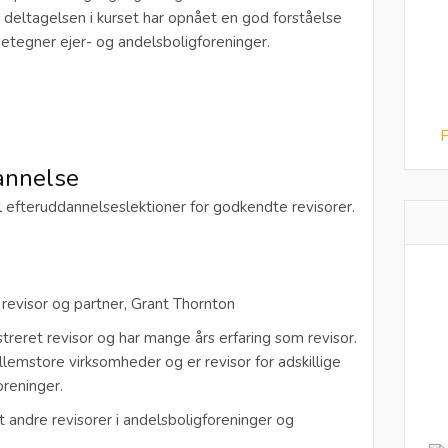
r deltagelsen i kurset har opnået en god forståelse
detegner ejer- og andelsboligforeninger.
F
annelse
il efteruddannelseslektioner for godkendte revisorer.
 revisor og partner, Grant Thornton
reret revisor og har mange års erfaring som revisor.
emstore virksomheder og er revisor for adskillige
oreninger.
t andre revisorer i andelsboligforeninger og