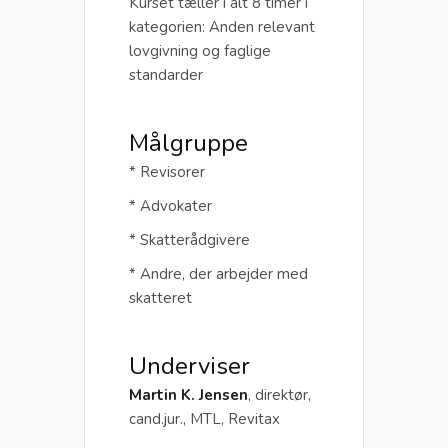
Kurset tæller i alt 8 timer i
kategorien: Anden relevant
lovgivning og faglige
standarder
Målgruppe
* Revisorer
* Advokater
* Skatterådgivere
* Andre, der arbejder med
skatteret
Underviser
Martin K. Jensen
, direktør,
cand.jur., MTL, Revitax