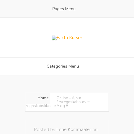
Pages Menu
Categories Menu
Home
Online – Ajour
årsregnskabsloven –
regnskabsklasse A og B
Posted by
Lone Kornmaaler
on