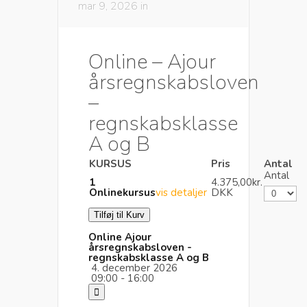
mar 9, 2026 in
Online – Ajour
årsregnskabsloven
–
regnskabsklasse
A og B
KURSUS
Pris
Antal
Antal
1
4.375,00kr.
Onlinekursus
vis detaljer
DKK
Online Ajour
årsregnskabsloven -
regnskabsklasse A og B
4. december 2026
09:00 - 16:00