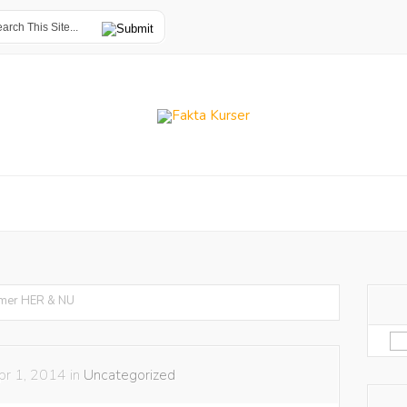
imer HER & NU
Sø
eft
pr 1, 2014 in
Uncategorized