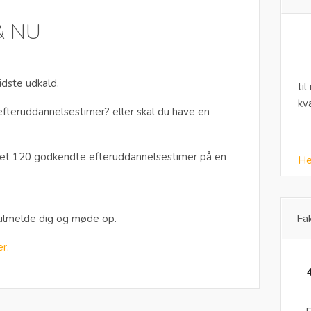
& NU
idste udkald.
til
kv
efteruddannelsestimer? eller skal du have en
kret 120 godkendte efteruddannelsestimer på en
He
.
Fa
tilmelde dig og møde op.
r.