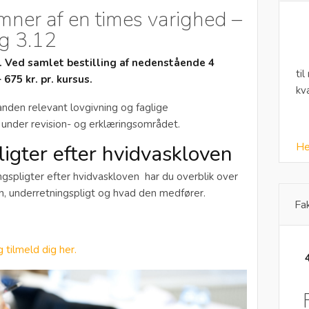
mner af en times varighed –
og 3.12
s. Ved samlet bestilling af nedenstående 4
til
 675 kr. pr. kursus.
kv
anden relevant lovgivning og faglige
 under revision- og erklæringsområdet.
igter efter hvidvaskloven
He
gspligter efter hvidvaskloven har du overblik over
en, underretningspligt og hvad den medfører.
Fa
 tilmeld dig her.