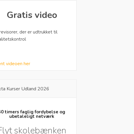
Gratis video
 revisorer, der er udtrukket til
alitetskontrol
nt videoen her
kta Kurser Udland 2026
40 timers faglig fordybelse og
ubetaleligt netværk
Flyt skolebænken