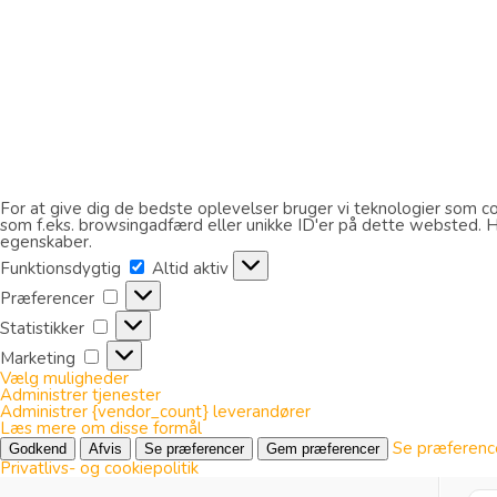
For at give dig de bedste oplevelser bruger vi teknologier som coo
som f.eks. browsingadfærd eller unikke ID'er på dette websted. Hvi
egenskaber.
Funktionsdygtig
Funktionsdygtig
Altid aktiv
Præferencer
Præferencer
Statistikker
Statistikker
Marketing
Marketing
Vælg muligheder
Administrer tjenester
Administrer {vendor_count} leverandører
Læs mere om disse formål
Se præferenc
Godkend
Afvis
Se præferencer
Gem præferencer
Privatlivs- og cookiepolitik