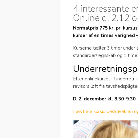
4 interessante e
Online d. 2.12 
Normalpris 775 kr. pr. kursu
kurser af en times varighed –
Kurserne tæller 3 timer under 
standarder/regnskab og 1 time
Underretningspl
Efter onlinekurset i
Underretnin
revisors løft fra tavshedspligt
D. 2. december kl. 8.30-9.30
Læs hele kursusbeskrivelsen og