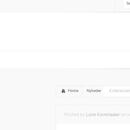
Home
Nyheder
4 interessan
Posted by
Lone Kornmaaler
on n