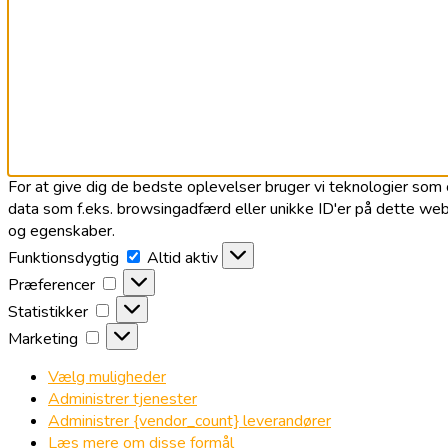
For at give dig de bedste oplevelser bruger vi teknologier som c
data som f.eks. browsingadfærd eller unikke ID'er på dette webs
og egenskaber.
Funktionsdygtig
Funktionsdygtig
Altid aktiv
Præferencer
Præferencer
Statistikker
Statistikker
Marketing
Marketing
Vælg muligheder
Administrer tjenester
Administrer {vendor_count} leverandører
Læs mere om disse formål