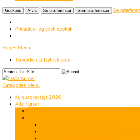
Se præferen
Godkend
Afvis
Se præferencer
Gem præferencer
Privatlivs- og cookiepolitik
Pages Menu
Tilmelding til Nyhedsbrev
Categories Menu
Kursusoversigt 2026
Alle Kurser
Flyt skolebænken til San Agustín, Gran Canaria 202
Revisors 40 godkendte efteruddannelsestimer – ON
Aktuelt regnskab, selskabsret m.m.
Assistanceerklæringer – Hurtigt overblik over 
Hvidvask for bogholdere og revisorer