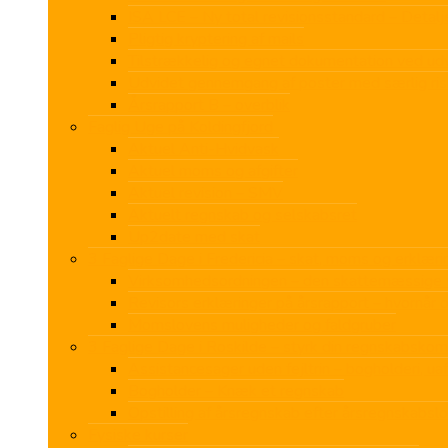
ISA LCE – Ny total revisionsstandard – Deta
Pligtig kryptering af mails
Tilstrækkelig og egnet dokumentation ved u
Udvidet gennemgang af poster med særlig ris
Årsrapport B – overblik
Faglig Uge på Koldingfjord
Aktuel Anti-Hvidvask
Aktuel moms og afgifter
Aktuel revision – SMV
Aktuelt regnskab og selskabsret
Up2date med skat
3 Faglige Dage i Fredericia – skat, moms og erklærin
Virksomhedsordningen – den skattemæssige v
Revisors erklæringer på årsrapport – hvornår 
Momslovens muligheder og faldgruber
3 Faglige Dage i Roskilde – styrk din regnskabskom
Assistancesager uden fejltrin – bogholderi, u
Bogholder – Knæk et regnskab
Opstilling af årsregnskab efter årsregnskabsl
Fysiske kurser