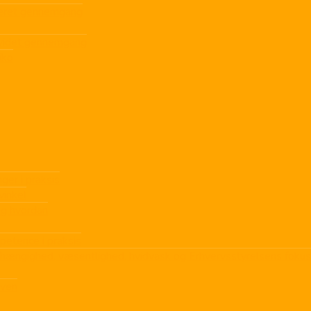
ljeret gennemgang
dvidet gennemgang
iko
ger i praksis
inkel
og hvordan
petence i praksis
afhængighed, væsentlighed, hvidvask og Erhvervsstyrelsens fokus
oven