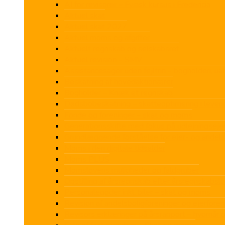
AI for revisorer – Fysisk kursus i Fredericia
Aktuel skat
Aktuel skat 2027
Aktuel moms og afgifter
Aktuelt regnskab og selskabsret
Aktuel revision – SMV
Assistancesager uden fejltrin – bogholderi, u
Beskatning af hovedaktionærer
Bogholder – Knæk et regnskab
Dødsbobeskatning – skatteoptimering i leven
Fonde og foreninger – skat og moms
Generationsskifte med fokus på udlejningse
Grundlæggende forståelse for ejer- og andels
Moms i den digitale tidsalder
Moms PLUS
Momslovens muligheder og faldgruber
Opstilling af årsregnskab efter årsregnskabsl
Personalegoder inkl. biler – skat og moms
Revision af andelsboligforeninger og ejerforen
Revisors erklæringer på årsrapport – hvornår 