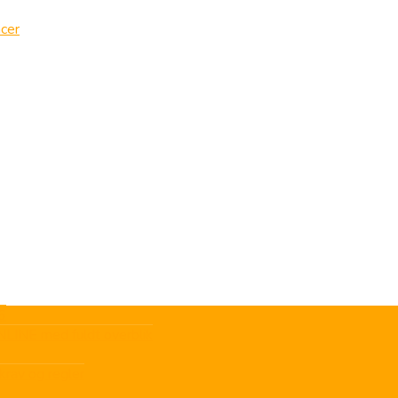
cer
6
LINE med fuldt overblik
krav og regler