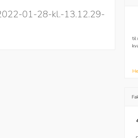
2022-01-28-kl.-13.12.29-
til
kv
He
Fa