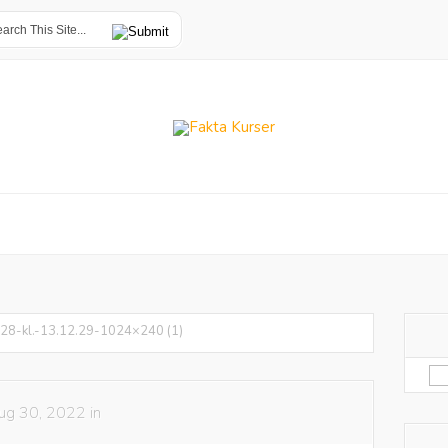
28-kl.-13.12.29-1024×240 (1)
Sø
eft
ug 30, 2022 in