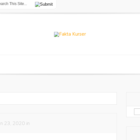
Sø
eft
un 23, 2020 in