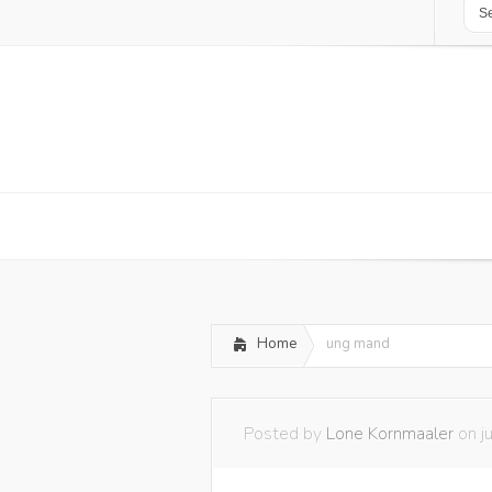
Home
ung mand
Posted by
Lone Kornmaaler
on j