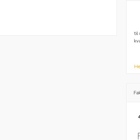
til
kv
He
Fa