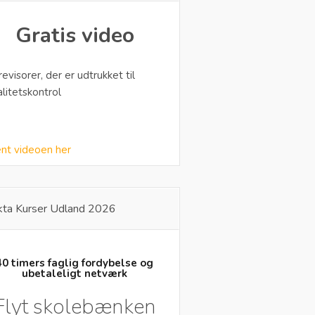
Gratis video
 revisorer, der er udtrukket til
alitetskontrol
nt videoen her
kta Kurser Udland 2026
40 timers faglig fordybelse og
ubetaleligt netværk
Flyt skolebænken