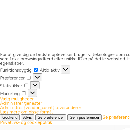
For at give dig de bedste oplevelser bruger vi teknologier som coo
som f.eks. browsingadfærd eller unikke ID'er på dette websted. Hvi
egenskaber.
Funktionsdygtig
Funktionsdygtig
Altid aktiv
Præferencer
Præferencer
Statistikker
Statistikker
Marketing
Marketing
Vælg muligheder
Administrer tjenester
Administrer {vendor_count} leverandører
Læs mere om disse formål
Se præferenc
Godkend
Afvis
Se præferencer
Gem præferencer
Privatlivs- og cookiepolitik