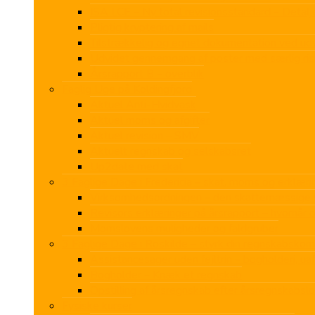
ISA LCE – Ny total revisionsstandard – Deta
Pligtig kryptering af mails
Tilstrækkelig og egnet dokumentation ved u
Udvidet gennemgang af poster med særlig ris
Årsrapport B – overblik
Faglig Uge på Koldingfjord
Aktuel Anti-Hvidvask
Aktuel moms og afgifter
Aktuel revision – SMV
Aktuelt regnskab og selskabsret
Up2date med skat
3 Faglige Dage i Fredericia – skat, moms og erklærin
Virksomhedsordningen – den skattemæssige v
Revisors erklæringer på årsrapport – hvornår 
Momslovens muligheder og faldgruber
3 Faglige Dage i Roskilde – styrk din regnskabskom
Assistancesager uden fejltrin – bogholderi, u
Bogholder – Knæk et regnskab
Opstilling af årsregnskab efter årsregnskabsl
Fysiske kurser