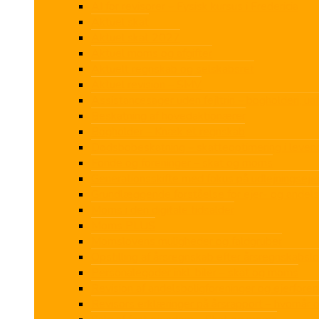
AI for revisorer – Fysisk kursus i Fredericia
Aktuel skat
Aktuel skat 2027
Aktuel moms og afgifter
Aktuelt regnskab og selskabsret
Aktuel revision – SMV
Assistancesager uden fejltrin – bogholderi, u
Beskatning af hovedaktionærer
Bogholder – Knæk et regnskab
Dødsbobeskatning – skatteoptimering i leven
Fonde og foreninger – skat og moms
Generationsskifte med fokus på udlejningse
Grundlæggende forståelse for ejer- og andels
Moms i den digitale tidsalder
Moms PLUS
Momslovens muligheder og faldgruber
Opstilling af årsregnskab efter årsregnskabsl
Personalegoder inkl. biler – skat og moms
Revision af andelsboligforeninger og ejerforen
Revisors erklæringer på årsrapport – hvornår 