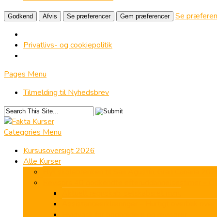
Se præferen
Godkend
Afvis
Se præferencer
Gem præferencer
Privatlivs- og cookiepolitik
Pages Menu
Tilmelding til Nyhedsbrev
Categories Menu
Kursusoversigt 2026
Alle Kurser
Flyt skolebænken til San Agustín, Gran Canaria 202
Revisors 40 godkendte efteruddannelsestimer – ON
Aktuelt regnskab, selskabsret m.m.
Assistanceerklæringer – Hurtigt overblik over 
Hvidvask for bogholdere og revisorer