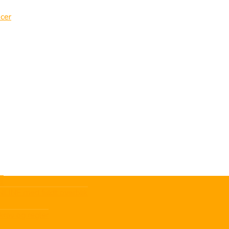
cer
6
LINE med fuldt overblik
krav og regler