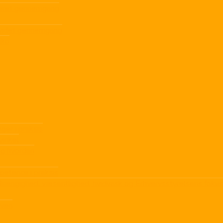
ljeret gennemgang
dvidet gennemgang
iko
ger i praksis
inkel
og hvordan
petence i praksis
afhængighed, væsentlighed, hvidvask og Erhvervsstyrelsens fokus
oven