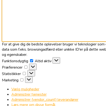
For at give dig de bedste oplevelser bruger vi teknologier som c
data som f.eks. browsingadfærd eller unikke ID'er på dette webs
og egenskaber.
Funktionsdygtig
Funktionsdygtig
Altid aktiv
Præferencer
Præferencer
Statistikker
Statistikker
Marketing
Marketing
Vælg muligheder
Administrer tjenester
Administrer {vendor_count} leverandører
Læs mere om disse formål