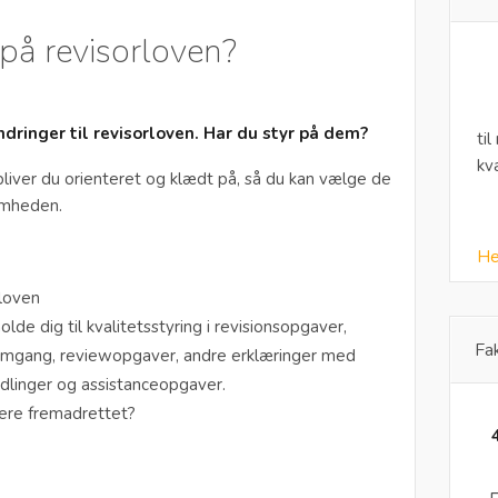
 på revisorloven?
ringer til revisorloven. Har du styr på dem?
til
kv
bliver du orienteret og klædt på, så du kan vælge de
somheden.
He
rloven
lde dig til kvalitetsstyring i revisionsopgaver,
Fa
mgang, reviewopgaver, andre erklæringer med
ndlinger og assistanceopgaver.
itere fremadrettet?