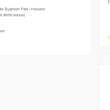
dic Bygholm Park i Horsens.
il dette kursus)
sor
F