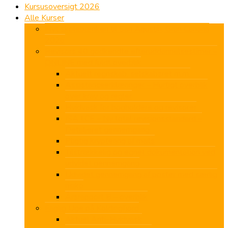
Kursusoversigt 2026
Alle Kurser
Flyt skolebænken til San Agustín, Gran Canaria
2026
Revisors 40 godkendte efteruddannelsestimer –
ONLINE med fuldt overblik
Aktuelt regnskab, selskabsret m.m.
Assistanceerklæringer – Hurtigt overblik
over krav og regler
Hvidvask for bogholdere og revisorer
ISA LCE – Ny total revisionsstandard –
Detaljeret gennemgang
Pligtig kryptering af mails
Tilstrækkelig og egnet dokumentation ved
udvidet gennemgang
Udvidet gennemgang af poster med særlig
risiko
Årsrapport B – overblik
Faglig Uge på Koldingfjord
Aktuel Anti-Hvidvask