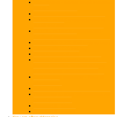
Hvidvasktilsyn – hvordan foregår kontrollen i
praksis ?
Investeringsejendomme
ISA LCE – ny total revisionsstandard fra
IAASB (Hel dag)
ISA LCE – Ny total revisionsstandard –
Detaljeret gennemgang
Kapitalandele 0-100 % på kryds og tværs
Kapitalejerlån 2025 (Hel dag)
Pligtig kryptering af mails
Revision af poster med særlig risiko –
herunder indtægter, varelager, debitorer,
leverandørgæld, udviklingsprojekter
Selskabsretlige erklæringer – Fokus på
arbejdspapirer
Sletning af data
Tilstrækkelig og egnet dokumentation ved
udvidet gennemgang
Årsrapport B – Noter
Årsrapport B – overblik