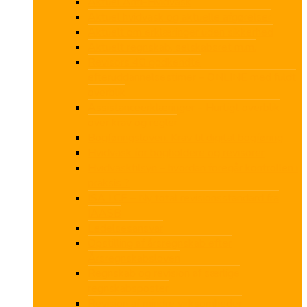
Aktuel Anti-Hvidvask
Aktuel hvidvask og aktuelle afgørelser
Aktuelt om erklæringer uden sikkerhed
Aktuelt regnskab, selskabsret m.m.
Revisors 40 godkendte
efteruddannelsestimer – ONLINE med fuldt
overblik
Assistanceerklæringer – Hurtigt overblik
over krav og regler
Bogføringsloven: Krav til digital bogføring
Hvidvask for bogholdere og revisorer
Hvidvasktilsyn – hvordan foregår kontrollen i
praksis ?
ISA LCE – Ny total revisionsstandard fra
IAASB
Ledelsesansvar
Opstilling af årsregnskab efter
Årsregnskabsloven
Regnskab og revision af særlige
regnskabsposter
Revision af mindre virksomheder