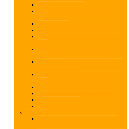
Revisors uafhængighed
Selskabsretlige erklæringer – Fokus på
arbejdspapirer
Sletning af data
Succes med kvalitetskontrollen 2026
Sæson Kick Off for bogholdere og revisorer
2026
Sæson Kick Off for bogholdere og revisorer
2027
Tilstrækkelig og egnet dokumentation ved
udvidet gennemgang
Udvidet gennemgang af poster med særlig
risiko
Vejledning fra FSR om udvidet gennemgang
Årsrapport B – Indregninger og målinger
Årsrapport B – Noter
Årsrapport B – Overblik
Videokurser
Assistanceerklæringer – Hurtigt overblik
over krav og regler