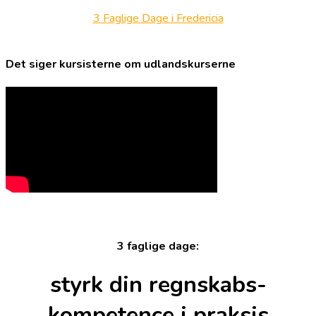
3 Faglige Dage i Fredericia
Det siger kursisterne om udlandskurserne
3 faglige dage:
styrk din regnskabs-
kompetence i praksis