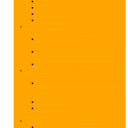
Aktuel moms og afgifter
Aktuel revision – SMV
Aktuelt regnskab og selskabsret
Up2date med skat
3 Faglige Dage i Fredericia – skat, moms og
erklæringer i praksis
Virksomhedsordningen – den
skattemæssige vinkel
Revisors erklæringer på årsrapport – hvornår
og hvordan
Momslovens muligheder og faldgruber
3 Faglige Dage i Roskilde – styrk din
regnskabskompetence i praksis
Assistancesager uden fejltrin – bogholderi,
uafhængighed, væsentlighed, hvidvask og
Erhvervsstyrelsens fokus
Bogholder – Knæk et regnskab
Opstilling af årsregnskab efter
årsregnskabsloven
Fysiske kurser
AI for revisorer – Fysisk kursus i Fredericia