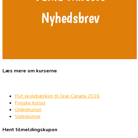
Læs mere om kurserne
Flyt skolebænken til Gran Canaria 2026
Fysiske kurser
Onlinekurser
Videokurser
Hent tilmeldingskupon