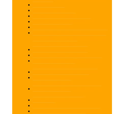
Aktuel skat
Aktuel skat 2027
Aktuel moms og afgifter
Aktuelt regnskab og selskabsret
Aktuel revision – SMV
Assistancesager uden fejltrin – bogholderi,
uafhængighed, væsentlighed, hvidvask og
Erhvervsstyrelsens fokus
Beskatning af hovedaktionærer
Bogholder – Knæk et regnskab
Dødsbobeskatning – skatteoptimering i
levende live og ved død
Fonde og foreninger – skat og moms
Generationsskifte med fokus på
udlejningsejendomme
Grundlæggende forståelse for ejer- og
andelsboligforeninger
Moms i den digitale tidsalder
Moms PLUS
Momslovens muligheder og faldgruber