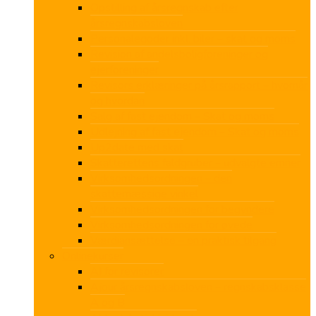
Opstilling af årsregnskab efter
årsregnskabsloven
Personalegoder inkl. biler – skat og moms
Revision af andelsboligforeninger og
ejerforeninger
Revisors erklæringer på årsrapport – hvornår
og hvordan
Salg af fast ejendom – Skat og moms
Udlejning af fast ejendom – Skat og moms
Up2date med skat
Skatterettens faldgruber – udvalgte emner
Virksomhedsordningen – den
skattemæssige vinkel
Virksomhedsordningen for begyndere
Virksomhedsordningen for øvede
Værdiansættelse – en praktisk tilgang
Onlinekurser
AI for revisorer
Ajour årsregnskabsloven – regnskabsklasse
A og B