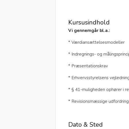
Kursusindhold
Vi gennemgår bl.a.:
* Værdiansættelsesmodeller
* Indregnings- og målingsprinc
* Præsentationskrav
* Erhvervsstyrelsens vejledni
* § 41-muligheden ophører i re
* Revisionsmæssige udfordring
Dato & Sted