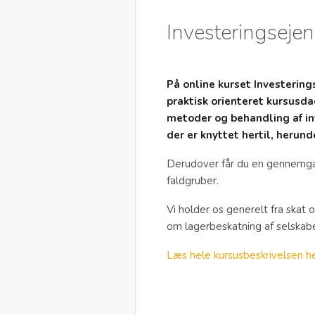
Investeringsej
På online kurset Investerin
praktisk orienteret kursusda
metoder og behandling af i
der er knyttet hertil, herun
Derudover får du en gennemga
faldgruber.
Vi holder os generelt fra ska
om lagerbeskatning af selskab
Læs hele kursusbeskrivelsen h