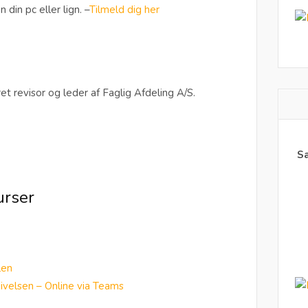
 din pc eller lign. –
Tilmeld dig her
et revisor og leder af Faglig Afdeling A/S.
Sa
urser
len
velsen – Online via Teams