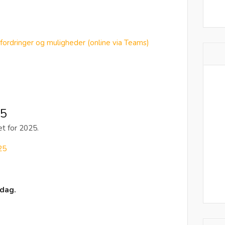
fordringer og muligheder (online via Teams)
25
t for 2025.
25
 dag.