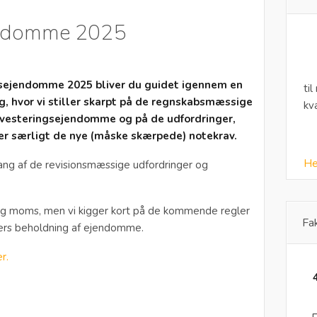
endomme 2025
gsejendomme 2025 bliver du guidet igennem en
til
g, hvor vi stiller skarpt på de regnskabsmæssige
kv
nvesteringsejendomme og på de udfordringer,
der særligt de nye (måske skærpede) notekrav.
He
ng af de revisionsmæssige udfordringer og
t og moms, men vi kigger kort på de kommende regler
Fa
ers beholdning af ejendomme.
er.