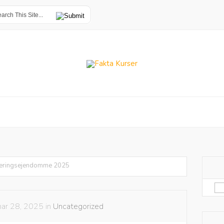
teringsejendomme 2025
Sø
eft
ar 28, 2025 in
Uncategorized