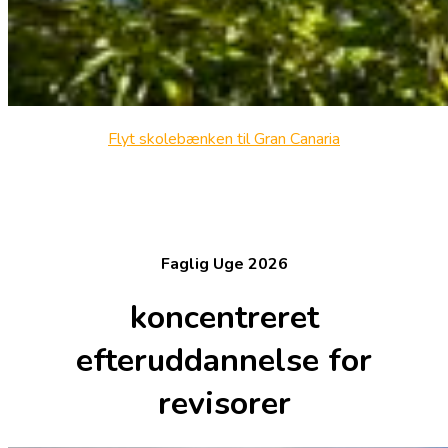
Flyt skolebænken til Gran Canaria
Faglig Uge 2026
koncentreret
efteruddannelse for
revisorer