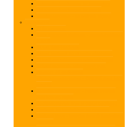
Virksomhedsordningen for begyndere
Virksomhedsordningen for øvede
Værdiansættelse – en praktisk tilgang
Onlinekurser
AI for revisorer
Ajour årsregnskabsloven – regnskabsklasse
A og B
Aktuel Anti-Hvidvask
Aktuel hvidvask og aktuelle afgørelser
Aktuelt om erklæringer uden sikkerhed
Aktuelt regnskab, selskabsret m.m.
Revisors 40 godkendte
efteruddannelsestimer – ONLINE med fuldt
overblik
Assistanceerklæringer – Hurtigt overblik
over krav og regler
Bogføringsloven: Krav til digital bogføring
Hvidvask for bogholdere og revisorer
Hvidvasktilsyn – hvordan foregår kontrollen i
praksis ?