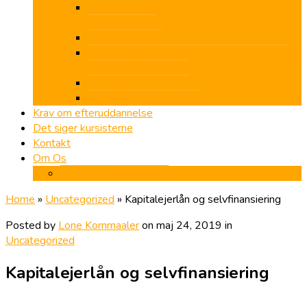
Selskabsretlige erklæringer – Fokus på
arbejdspapirer
Sletning af data
Tilstrækkelig og egnet dokumentation ved
udvidet gennemgang
Årsrapport B – Noter
Årsrapport B – overblik
Krav om efteruddannelse
Det siger kursisterne
Kontakt
Om Os
Forretningsbetingelser
Home
»
Uncategorized
»
Kapitalejerlån og selvfinansiering
Posted by
Lone Kornmaaler
on maj 24, 2019 in
Uncategorized
Kapitalejerlån og selvfinansiering