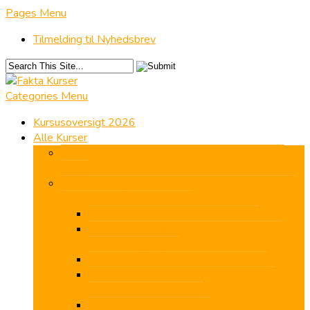
Pages Menu
Tilmelding til Nyhedsbrev
Categories Menu
Kursusoversigt 2026
Alle Kurser
Flyt skolebænken til San Agustín, Gran Canaria
2026
Revisors 40 godkendte efteruddannelsestimer –
ONLINE med fuldt overblik
Aktuelt regnskab, selskabsret m.m.
Assistanceerklæringer – Hurtigt overblik
over krav og regler
Hvidvask for bogholdere og revisorer
ISA LCE – Ny total revisionsstandard –
Detaljeret gennemgang
Pligtig kryptering af mails