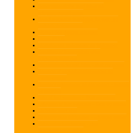
Generationsskifte med fokus på
udlejningsejendomme
Grundlæggende forståelse for ejer- og
andelsboligforeninger
Moms i den digitale tidsalder
Moms PLUS
Momslovens muligheder og faldgruber
Opstilling af årsregnskab efter
årsregnskabsloven
Personalegoder inkl. biler – skat og moms
Revision af andelsboligforeninger og
ejerforeninger
Revisors erklæringer på årsrapport – hvornår
og hvordan
Salg af fast ejendom – Skat og moms
Udlejning af fast ejendom – Skat og moms
Up2date med skat
Skatterettens faldgruber – udvalgte emner
Virksomhedsordningen – den
skattemæssige vinkel