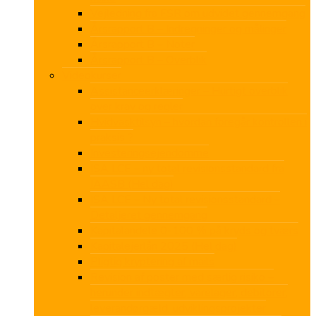
Vejledning fra FSR om udvidet gennemgang
Årsrapport B – Indregninger og målinger
Årsrapport B – Noter
Årsrapport B – Overblik
Videokurser
Assistanceerklæringer – Hurtigt overblik
over krav og regler
Hvidvasktilsyn – hvordan foregår kontrollen i
praksis ?
Investeringsejendomme
ISA LCE – ny total revisionsstandard fra
IAASB (Hel dag)
ISA LCE – Ny total revisionsstandard –
Detaljeret gennemgang
Kapitalandele 0-100 % på kryds og tværs
Kapitalejerlån 2025 (Hel dag)
Pligtig kryptering af mails
Revision af poster med særlig risiko –
herunder indtægter, varelager, debitorer,
leverandørgæld, udviklingsprojekter