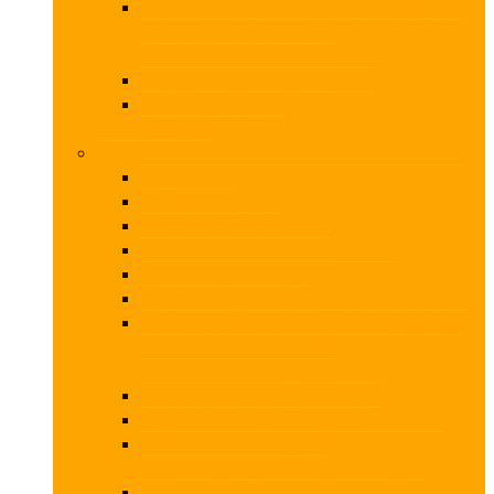
Assistancesager uden fejltrin – bogholderi,
uafhængighed, væsentlighed, hvidvask og
Erhvervsstyrelsens fokus
Bogholder – Knæk et regnskab
Opstilling af årsregnskab efter
årsregnskabsloven
Fysiske kurser
AI for revisorer – Fysisk kursus i Fredericia
Aktuel skat
Aktuel skat 2027
Aktuel moms og afgifter
Aktuelt regnskab og selskabsret
Aktuel revision – SMV
Assistancesager uden fejltrin – bogholderi,
uafhængighed, væsentlighed, hvidvask og
Erhvervsstyrelsens fokus
Beskatning af hovedaktionærer
Bogholder – Knæk et regnskab
Dødsbobeskatning – skatteoptimering i
levende live og ved død
Fonde og foreninger – skat og moms