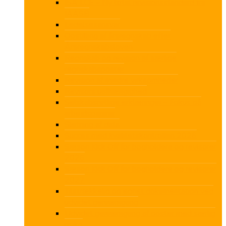
ISA LCE – Ny total revisionsstandard fra
IAASB
Ledelsesansvar
Opstilling af årsregnskab efter
Årsregnskabsloven
Regnskab og revision af særlige
regnskabsposter
Revision af mindre virksomheder
Revisors uafhængighed
Selskabsretlige erklæringer – Fokus på
arbejdspapirer
Sletning af data
Succes med kvalitetskontrollen 2026
Sæson Kick Off for bogholdere og revisorer
2026
Sæson Kick Off for bogholdere og revisorer
2027
Tilstrækkelig og egnet dokumentation ved
udvidet gennemgang
Udvidet gennemgang af poster med særlig
risiko