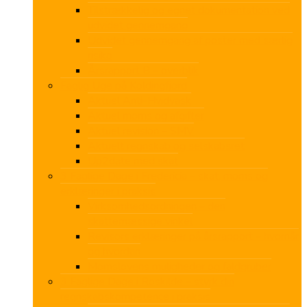
Tilstrækkelig og egnet dokumentation ved
udvidet gennemgang
Udvidet gennemgang af poster med særlig
risiko
Årsrapport B – overblik
Faglig Uge på Koldingfjord
Aktuel Anti-Hvidvask
Aktuel moms og afgifter
Aktuel revision – SMV
Aktuelt regnskab og selskabsret
Up2date med skat
3 Faglige Dage i Fredericia – skat, moms og
erklæringer i praksis
Virksomhedsordningen – den
skattemæssige vinkel
Revisors erklæringer på årsrapport – hvornår
og hvordan
Momslovens muligheder og faldgruber
3 Faglige Dage i Roskilde – styrk din
regnskabskompetence i praksis