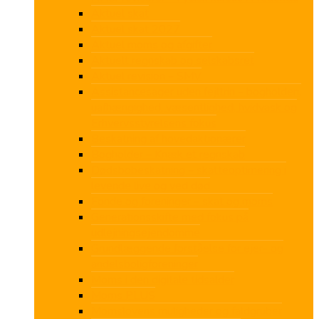
Aktuel skat
Aktuel skat 2027
Aktuel moms og afgifter
Aktuelt regnskab og selskabsret
Aktuel revision – SMV
Assistancesager uden fejltrin – bogholderi,
uafhængighed, væsentlighed, hvidvask og
Erhvervsstyrelsens fokus
Beskatning af hovedaktionærer
Bogholder – Knæk et regnskab
Dødsbobeskatning – skatteoptimering i
levende live og ved død
Fonde og foreninger – skat og moms
Generationsskifte med fokus på
udlejningsejendomme
Grundlæggende forståelse for ejer- og
andelsboligforeninger
Moms i den digitale tidsalder
Moms PLUS
Momslovens muligheder og faldgruber