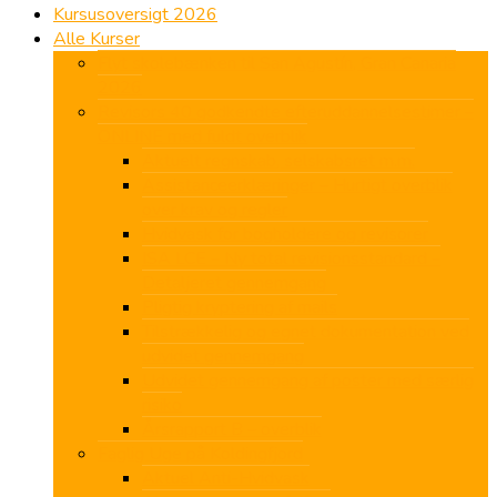
Kursusoversigt 2026
Alle Kurser
Flyt skolebænken til San Agustín, Gran Canaria
2026
Revisors 40 godkendte efteruddannelsestimer –
ONLINE med fuldt overblik
Aktuelt regnskab, selskabsret m.m.
Assistanceerklæringer – Hurtigt overblik
over krav og regler
Hvidvask for bogholdere og revisorer
ISA LCE – Ny total revisionsstandard –
Detaljeret gennemgang
Pligtig kryptering af mails
Tilstrækkelig og egnet dokumentation ved
udvidet gennemgang
Udvidet gennemgang af poster med særlig
risiko
Årsrapport B – overblik
Faglig Uge på Koldingfjord
Aktuel Anti-Hvidvask