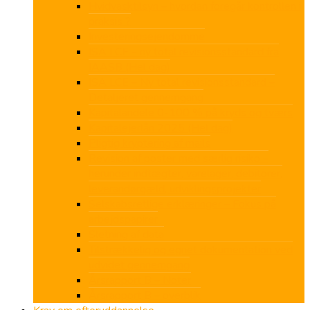
Hvidvasktilsyn – hvordan foregår kontrollen i
praksis ?
Investeringsejendomme
ISA LCE – ny total revisionsstandard fra
IAASB (Hel dag)
ISA LCE – Ny total revisionsstandard –
Detaljeret gennemgang
Kapitalandele 0-100 % på kryds og tværs
Kapitalejerlån 2025 (Hel dag)
Pligtig kryptering af mails
Revision af poster med særlig risiko –
herunder indtægter, varelager, debitorer,
leverandørgæld, udviklingsprojekter
Selskabsretlige erklæringer – Fokus på
arbejdspapirer
Sletning af data
Tilstrækkelig og egnet dokumentation ved
udvidet gennemgang
Årsrapport B – Noter
Årsrapport B – overblik