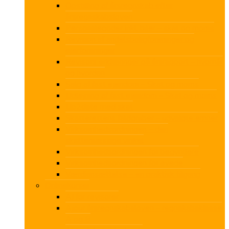
Opstilling af årsregnskab efter
årsregnskabsloven
Personalegoder inkl. biler – skat og moms
Revision af andelsboligforeninger og
ejerforeninger
Revisors erklæringer på årsrapport – hvornår
og hvordan
Salg af fast ejendom – Skat og moms
Udlejning af fast ejendom – Skat og moms
Up2date med skat
Skatterettens faldgruber – udvalgte emner
Virksomhedsordningen – den
skattemæssige vinkel
Virksomhedsordningen for begyndere
Virksomhedsordningen for øvede
Værdiansættelse – en praktisk tilgang
Onlinekurser
AI for revisorer
Ajour årsregnskabsloven – regnskabsklasse
A og B