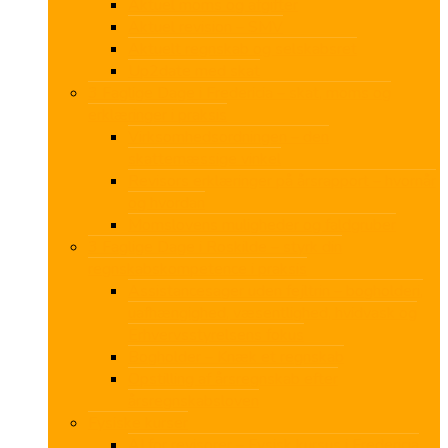
Aktuel moms og afgifter
Aktuel revision – SMV
Aktuelt regnskab og selskabsret
Up2date med skat
3 Faglige Dage i Fredericia – skat, moms og
erklæringer i praksis
Virksomhedsordningen – den
skattemæssige vinkel
Revisors erklæringer på årsrapport – hvornår
og hvordan
Momslovens muligheder og faldgruber
3 Faglige Dage i Roskilde – styrk din
regnskabskompetence i praksis
Assistancesager uden fejltrin – bogholderi,
uafhængighed, væsentlighed, hvidvask og
Erhvervsstyrelsens fokus
Bogholder – Knæk et regnskab
Opstilling af årsregnskab efter
årsregnskabsloven
Fysiske kurser
AI for revisorer – Fysisk kursus i Fredericia