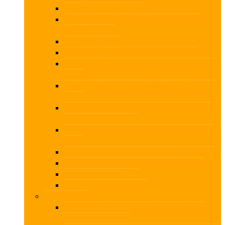
Revisors uafhængighed
Selskabsretlige erklæringer – Fokus på
arbejdspapirer
Sletning af data
Succes med kvalitetskontrollen 2026
Sæson Kick Off for bogholdere og revisorer
2026
Sæson Kick Off for bogholdere og revisorer
2027
Tilstrækkelig og egnet dokumentation ved
udvidet gennemgang
Udvidet gennemgang af poster med særlig
risiko
Vejledning fra FSR om udvidet gennemgang
Årsrapport B – Indregninger og målinger
Årsrapport B – Noter
Årsrapport B – Overblik
Videokurser
Assistanceerklæringer – Hurtigt overblik
over krav og regler