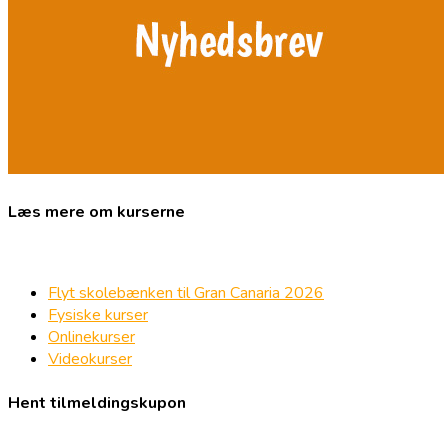
Læs mere om kurserne
Flyt skolebænken til Gran Canaria 2026
Fysiske kurser
Onlinekurser
Videokurser
Hent tilmeldingskupon