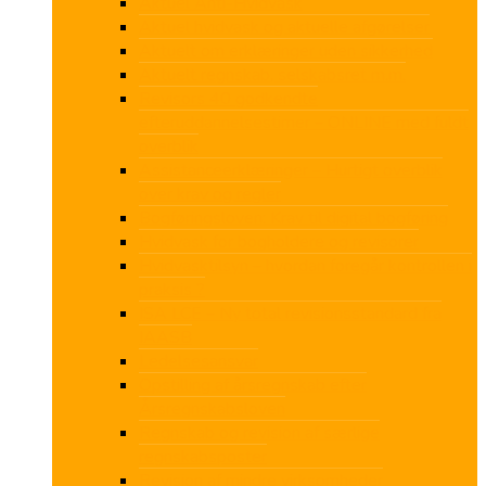
Aktuel Anti-Hvidvask
Aktuel hvidvask og aktuelle afgørelser
Aktuelt om erklæringer uden sikkerhed
Aktuelt regnskab, selskabsret m.m.
Revisors 40 godkendte
efteruddannelsestimer – ONLINE med fuldt
overblik
Assistanceerklæringer – Hurtigt overblik
over krav og regler
Bogføringsloven: Krav til digital bogføring
Hvidvask for bogholdere og revisorer
Hvidvasktilsyn – hvordan foregår kontrollen i
praksis ?
ISA LCE – Ny total revisionsstandard fra
IAASB
Ledelsesansvar
Opstilling af årsregnskab efter
Årsregnskabsloven
Regnskab og revision af særlige
regnskabsposter
Revision af mindre virksomheder