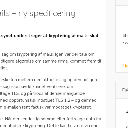
ils – ny specificering
ilsynet understreger at kryptering af mails skal
til
kv
n sag om kryptering af mails. Igen var der tale om
 tidligere afgørelse om samme firma, kommet frem til
He
ligt.
Forskellen mellem den aktuelle sag og den tidligere
e sag ikke havde kunnet verificere, om
Fa
age TLS, og på trods af denne manglende
 med opportunistisk indstillet TLS 1.2 – og dermed
 e-mailen rent faktisk var modtaget krypteret.
e. Når der sendes følsomme eller fortrolige data fra
 der altid ske kryptering. Dette kan fx. være via end-