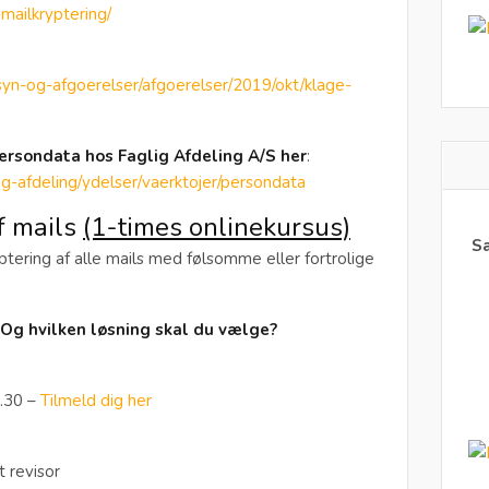
-mailkryptering/
lsyn-og-afgoerelser/afgoerelser/2019/okt/klage-
persondata hos Faglig Afdeling A/S her
:
lig-afdeling/ydelser/vaerktojer/persondata
af mails
(1-times onlinekursus)
Sa
yptering af alle mails med følsomme eller fortrolige
 Og hvilken løsning skal du vælge?
3.30 –
Tilmeld dig her
t revisor