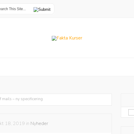
f mails – ny specificering
Sø
eft
kt 18, 2019 in
Nyheder