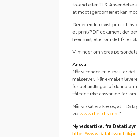
to-end eller TLS. Anvendelse a
at modtagerdomænet kan mod
Der er endnu uvist præcist, h
et print/PDF dokument der be
hver mail, eller om det fx. er t
Vi minder om vores persondata
Ansvar
Når vi sender en e-mail, er de
mailserver. Når e-mailen lever
for behandlingen af denne e-ma
således ikke ansvarlige for, om
Når vi skal vi sikre os, at TLS 
via
www.checktls.com
.”
Nyhedsartikel fra Datatilsyn
https://www.datatilsynet.dk/p