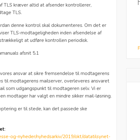
f TLS kræver altid at afsender kontrollerer,
tage TLS.
vordan denne kontrol skal dokumenteres. Om det er
viser TLS-modtageligheden inden afsendelse af
ilstrækkeligt at udføre kontrollen periodisk.
F
manuals afsnit 5.1
t vores ansvar at sikre fremsendelse til modtagerens
es til modtagerens mailserver, overleveres ansvaret
il som udgangspunkt til modtageren selv. Vi er
 en modtager har valgt en mindre sikker mail-løsning.
kryptering er til stede, kan det passede ske
et
:
resse-og-nyheder/nyhedsarkiv/2019/okt/datatilsynet-