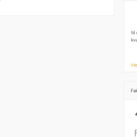
til
kv
He
Fa