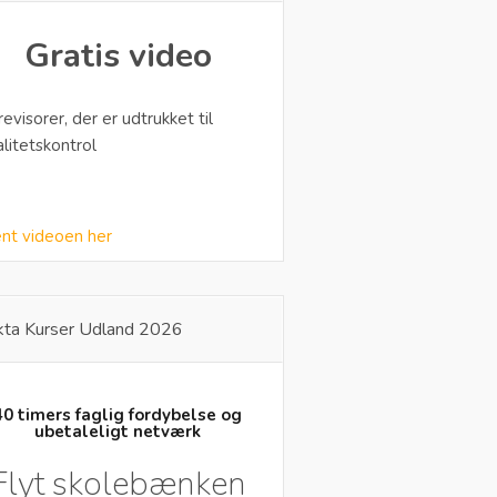
Gratis video
 revisorer, der er udtrukket til
alitetskontrol
nt videoen her
kta Kurser Udland 2026
40 timers faglig fordybelse og
ubetaleligt netværk
Flyt skolebænken