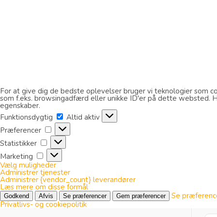
For at give dig de bedste oplevelser bruger vi teknologier som coo
som f.eks. browsingadfærd eller unikke ID'er på dette websted. Hvi
egenskaber.
Funktionsdygtig
Funktionsdygtig
Altid aktiv
Præferencer
Præferencer
Statistikker
Statistikker
Marketing
Marketing
Vælg muligheder
Administrer tjenester
Administrer {vendor_count} leverandører
Læs mere om disse formål
Se præferenc
Godkend
Afvis
Se præferencer
Gem præferencer
Privatlivs- og cookiepolitik