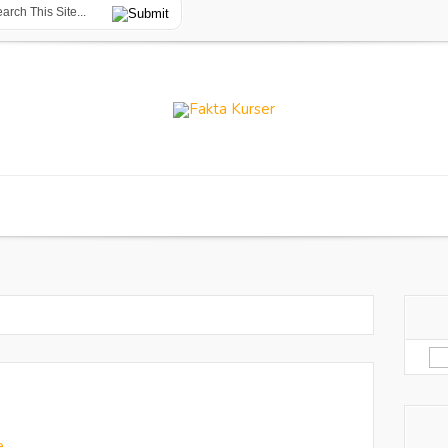
Sø
eft