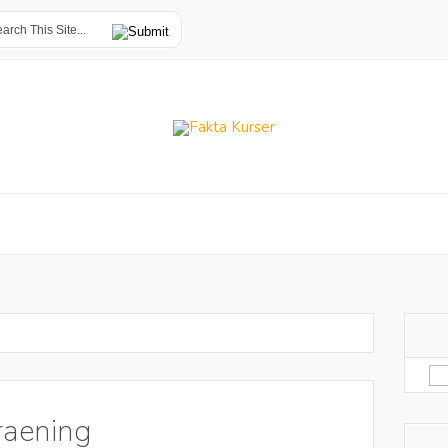
Sø
eft
raening