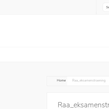
Home
Raa_eksamenstraening
Raa_eksamenst