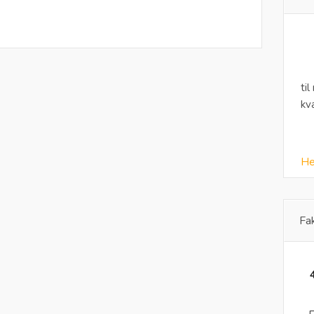
til
kv
He
Fa