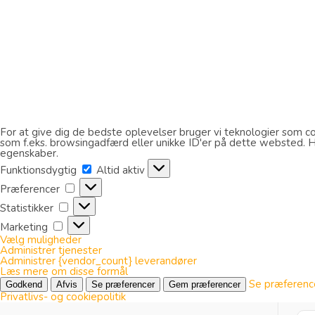
For at give dig de bedste oplevelser bruger vi teknologier som coo
som f.eks. browsingadfærd eller unikke ID'er på dette websted. Hvi
egenskaber.
Funktionsdygtig
Funktionsdygtig
Altid aktiv
Præferencer
Præferencer
Statistikker
Statistikker
Marketing
Marketing
Vælg muligheder
Administrer tjenester
Administrer {vendor_count} leverandører
Læs mere om disse formål
Se præferenc
Godkend
Afvis
Se præferencer
Gem præferencer
Privatlivs- og cookiepolitik