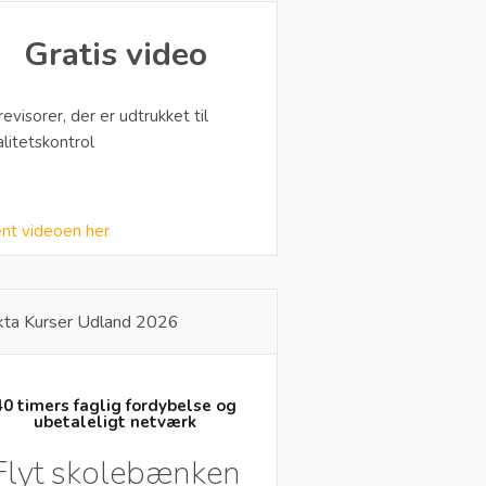
Gratis video
 revisorer, der er udtrukket til
alitetskontrol
nt videoen her
kta Kurser Udland 2026
40 timers faglig fordybelse og
ubetaleligt netværk
Flyt skolebænken