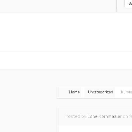
Home
Uncategorized
Kursu
Posted by
Lone Kornmaaler
on f