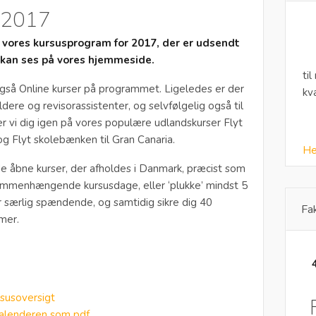
 2017
e vores kursusprogram for 2017, der er udsendt
 kan ses på vores hjemmeside.
til
 også Online kurser på programmet. Ligeledes er der
kv
ldere og revisorassistenter, og selvfølgelig også til
er vi dig igen på vores populære udlandskurser Flyt
og Flyt skolebænken til Gran Canaria.
He
åbne kurser, der afholdes i Danmark, præcist som
 sammenhængende kursusdage, eller ‘plukke’ mindst 5
er særlig spændende, og samtidig sikre dig 40
Fa
mer.
susoversigt
alenderen som pdf