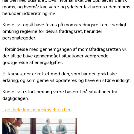
handel med udlandet. Dvs. hvornår skal der opkræves dansk
moms, og hvornår kan varer og ydelser faktureres uden moms,
herunder indberetning mv.
Kurset vil også have fokus på momsfradragsretten – særligt
omkring reglerne for delvis fradragsret, herunder
personalegoder.
I forbindelse med gennemgangen af momsfradragsretten vil
der tillige blive gennemgået situationer vedrørende
godtgørelse af energiafgifter.
Et kursus, der er rettet mod den, som har den praktiske
erfaring, og som gerne vil opdateres og have en større indsigt.
Kurset vil i stort omfang være baseret på situationer fra
dagligdagen.
Læs hele kursusbeskrivelsen her.