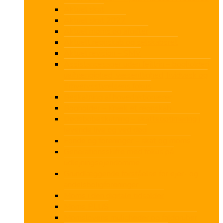
Aktuel skat
Aktuel skat 2027
Aktuel moms og afgifter
Aktuelt regnskab og selskabsret
Aktuel revision – SMV
Assistancesager uden fejltrin – bogholderi,
uafhængighed, væsentlighed, hvidvask og
Erhvervsstyrelsens fokus
Beskatning af hovedaktionærer
Bogholder – Knæk et regnskab
Dødsbobeskatning – skatteoptimering i
levende live og ved død
Fonde og foreninger – skat og moms
Generationsskifte med fokus på
udlejningsejendomme
Grundlæggende forståelse for ejer- og
andelsboligforeninger
Moms i den digitale tidsalder
Moms PLUS
Momslovens muligheder og faldgruber