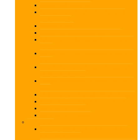
Revisors uafhængighed
Selskabsretlige erklæringer – Fokus på
arbejdspapirer
Sletning af data
Succes med kvalitetskontrollen 2026
Sæson Kick Off for bogholdere og revisorer
2026
Sæson Kick Off for bogholdere og revisorer
2027
Tilstrækkelig og egnet dokumentation ved
udvidet gennemgang
Udvidet gennemgang af poster med særlig
risiko
Vejledning fra FSR om udvidet gennemgang
Årsrapport B – Indregninger og målinger
Årsrapport B – Noter
Årsrapport B – Overblik
Videokurser
Assistanceerklæringer – Hurtigt overblik
over krav og regler