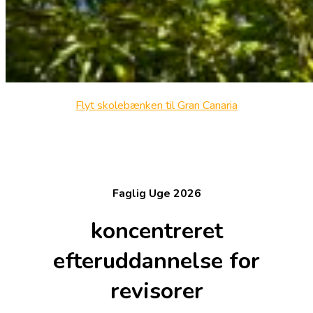
Flyt skolebænken til Gran Canaria
Faglig Uge 2026
koncentreret
efteruddannelse for
revisorer