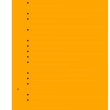
Opstilling af årsregnskab efter
årsregnskabsloven
Personalegoder inkl. biler – skat og moms
Revision af andelsboligforeninger og
ejerforeninger
Revisors erklæringer på årsrapport – hvornår
og hvordan
Salg af fast ejendom – Skat og moms
Udlejning af fast ejendom – Skat og moms
Up2date med skat
Skatterettens faldgruber – udvalgte emner
Virksomhedsordningen – den
skattemæssige vinkel
Virksomhedsordningen for begyndere
Virksomhedsordningen for øvede
Værdiansættelse – en praktisk tilgang
Onlinekurser
AI for revisorer
Ajour årsregnskabsloven – regnskabsklasse
A og B