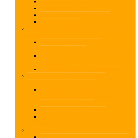
Aktuel moms og afgifter
Aktuel revision – SMV
Aktuelt regnskab og selskabsret
Up2date med skat
3 Faglige Dage i Fredericia – skat, moms og
erklæringer i praksis
Virksomhedsordningen – den
skattemæssige vinkel
Revisors erklæringer på årsrapport – hvornår
og hvordan
Momslovens muligheder og faldgruber
3 Faglige Dage i Roskilde – styrk din
regnskabskompetence i praksis
Assistancesager uden fejltrin – bogholderi,
uafhængighed, væsentlighed, hvidvask og
Erhvervsstyrelsens fokus
Bogholder – Knæk et regnskab
Opstilling af årsregnskab efter
årsregnskabsloven
Fysiske kurser
AI for revisorer – Fysisk kursus i Fredericia