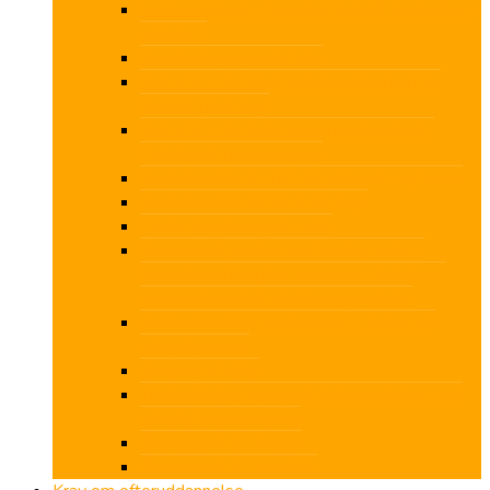
Hvidvasktilsyn – hvordan foregår kontrollen i
praksis ?
Investeringsejendomme
ISA LCE – ny total revisionsstandard fra
IAASB (Hel dag)
ISA LCE – Ny total revisionsstandard –
Detaljeret gennemgang
Kapitalandele 0-100 % på kryds og tværs
Kapitalejerlån 2025 (Hel dag)
Pligtig kryptering af mails
Revision af poster med særlig risiko –
herunder indtægter, varelager, debitorer,
leverandørgæld, udviklingsprojekter
Selskabsretlige erklæringer – Fokus på
arbejdspapirer
Sletning af data
Tilstrækkelig og egnet dokumentation ved
udvidet gennemgang
Årsrapport B – Noter
Årsrapport B – overblik