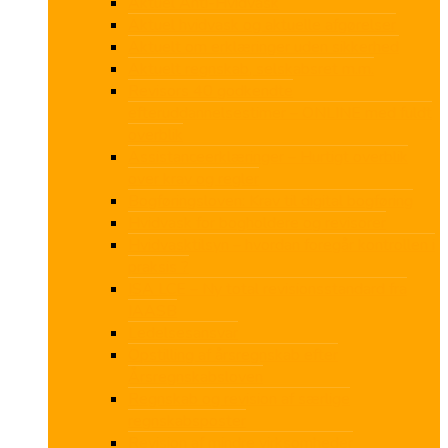
Aktuel Anti-Hvidvask
Aktuel hvidvask og aktuelle afgørelser
Aktuelt om erklæringer uden sikkerhed
Aktuelt regnskab, selskabsret m.m.
Revisors 40 godkendte
efteruddannelsestimer – ONLINE med fuldt
overblik
Assistanceerklæringer – Hurtigt overblik
over krav og regler
Bogføringsloven: Krav til digital bogføring
Hvidvask for bogholdere og revisorer
Hvidvasktilsyn – hvordan foregår kontrollen i
praksis ?
ISA LCE – Ny total revisionsstandard fra
IAASB
Ledelsesansvar
Opstilling af årsregnskab efter
Årsregnskabsloven
Regnskab og revision af særlige
regnskabsposter
Revision af mindre virksomheder