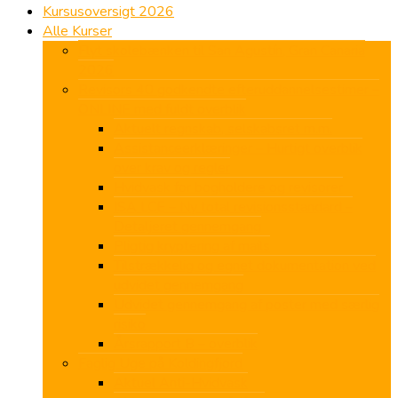
Kursusoversigt 2026
Alle Kurser
Flyt skolebænken til San Agustín, Gran Canaria
2026
Revisors 40 godkendte efteruddannelsestimer –
ONLINE med fuldt overblik
Aktuelt regnskab, selskabsret m.m.
Assistanceerklæringer – Hurtigt overblik
over krav og regler
Hvidvask for bogholdere og revisorer
ISA LCE – Ny total revisionsstandard –
Detaljeret gennemgang
Pligtig kryptering af mails
Tilstrækkelig og egnet dokumentation ved
udvidet gennemgang
Udvidet gennemgang af poster med særlig
risiko
Årsrapport B – overblik
Faglig Uge på Koldingfjord
Aktuel Anti-Hvidvask