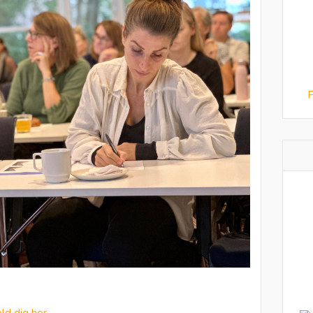
F
ld dig her