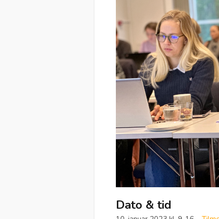
Dato & tid
10. januar 2023 kl. 9-16 –
Tilme