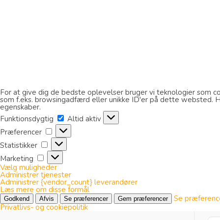
For at give dig de bedste oplevelser bruger vi teknologier som coo
som f.eks. browsingadfærd eller unikke ID'er på dette websted. Hvi
egenskaber.
Funktionsdygtig
Funktionsdygtig
Altid aktiv
Præferencer
Præferencer
Statistikker
Statistikker
Marketing
Marketing
Vælg muligheder
Administrer tjenester
Administrer {vendor_count} leverandører
Læs mere om disse formål
Se præferenc
Godkend
Afvis
Se præferencer
Gem præferencer
Privatlivs- og cookiepolitik