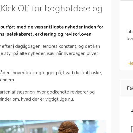
Kick Off for bogholdere og
ajourført med de væsentligste nyheder inden for
til
ms, selskabsret, erklæring og revisorloven.
kv
r efter i dagligdagen, ændres konstant, og det kan
e styr på alle nyheder, især når hverdagen bliver
He
åder i hovedtræk og kigger på, hvad du skal huske,
igennem.
Fa
starten af sæsonen, hvor godkendte revisorer og
nder om, hvad der er vigtigt lige nu.