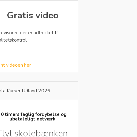
Gratis video
 revisorer, der er udtrukket til
alitetskontrol
nt videoen her
kta Kurser Udland 2026
40 timers faglig fordybelse og
ubetaleligt netværk
Flyt skolebænken