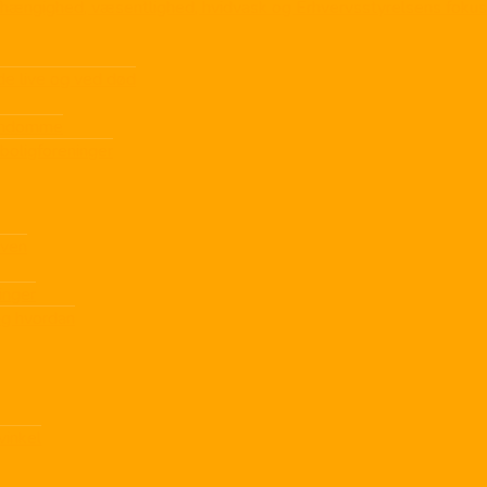
afhængighed, væsentlighed, hvidvask og Erhvervsstyrelsens fokus
de live og ved død
jendomme
boligforeninger
oven
inger
og hvordan
inkel