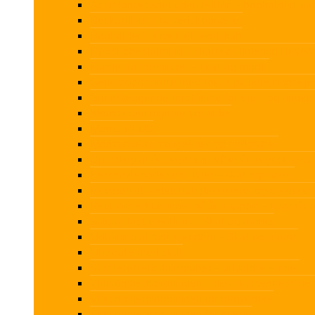
Assistancesager uden fejltrin – bogholderi, u
Beskatning af hovedaktionærer
Bogholder – Knæk et regnskab
Dødsbobeskatning – skatteoptimering i leven
Fonde og foreninger – skat og moms
Generationsskifte med fokus på udlejningse
Grundlæggende forståelse for ejer- og andels
Moms i den digitale tidsalder
Moms PLUS
Momslovens muligheder og faldgruber
Opstilling af årsregnskab efter årsregnskabsl
Personalegoder inkl. biler – skat og moms
Revision af andelsboligforeninger og ejerforen
Revisors erklæringer på årsrapport – hvornår 
Salg af fast ejendom – Skat og moms
Udlejning af fast ejendom – Skat og moms
Up2date med skat
Skatterettens faldgruber – udvalgte emner
Virksomhedsordningen – den skattemæssige v
Virksomhedsordningen for begyndere
Virksomhedsordningen for øvede