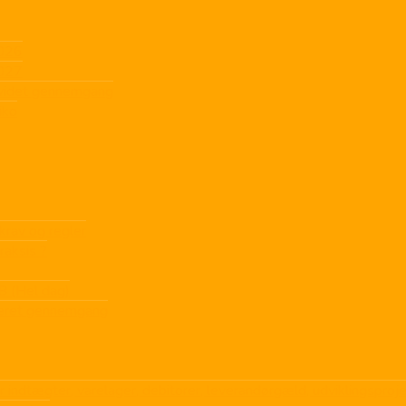
2026
2027
dvidet gennemgang
iko
krav og regler
raksis ?
B (Hel dag)
ljeret gennemgang
r indtægter, varelager, debitorer, leverandørgæld, udviklingsproj