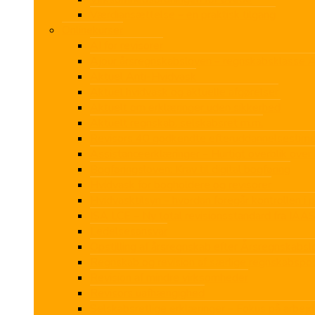
Værdiansættelse – en praktisk tilgang
Onlinekurser
AI for revisorer
Ajour årsregnskabsloven – regnskabsklasse 
Aktuel Anti-Hvidvask
Aktuel hvidvask og aktuelle afgørelser
Aktuelt om erklæringer uden sikkerhed
Aktuelt regnskab, selskabsret m.m.
Revisors 40 godkendte efteruddannelsestime
Assistanceerklæringer – Hurtigt overblik over 
Bogføringsloven: Krav til digital bogføring
Hvidvask for bogholdere og revisorer
Hvidvasktilsyn – hvordan foregår kontrollen i p
ISA LCE – Ny total revisionsstandard fra IAA
Ledelsesansvar
Opstilling af årsregnskab efter Årsregnskabs
Regnskab og revision af særlige regnskabspo
Revision af mindre virksomheder
Revisors uafhængighed
Selskabsretlige erklæringer – Fokus på arbejd