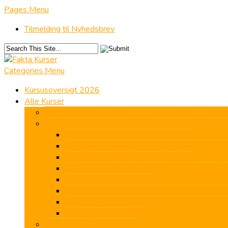
Pages Menu
Tilmelding til Nyhedsbrev
Categories Menu
Kursusoversigt 2026
Alle Kurser
Flyt skolebænken til San Agustín, Gran Canaria 202
Revisors 40 godkendte efteruddannelsestimer – ON
Aktuelt regnskab, selskabsret m.m.
Assistanceerklæringer – Hurtigt overblik over 
Hvidvask for bogholdere og revisorer
ISA LCE – Ny total revisionsstandard – Deta
Pligtig kryptering af mails
Tilstrækkelig og egnet dokumentation ved u
Udvidet gennemgang af poster med særlig ris
Årsrapport B – overblik
Faglig Uge på Koldingfjord