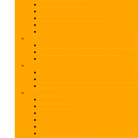
Aktuel Anti-Hvidvask
Aktuel moms og afgifter
Aktuel revision – SMV
Aktuelt regnskab og selskabsret
Up2date med skat
3 Faglige Dage i Fredericia – skat, moms og erklærin
Virksomhedsordningen – den skattemæssige v
Revisors erklæringer på årsrapport – hvornår 
Momslovens muligheder og faldgruber
3 Faglige Dage i Roskilde – styrk din regnskabskom
Assistancesager uden fejltrin – bogholderi, u
Bogholder – Knæk et regnskab
Opstilling af årsregnskab efter årsregnskabsl
Fysiske kurser
AI for revisorer – Fysisk kursus i Fredericia
Aktuel skat
Aktuel skat 2027
Aktuel moms og afgifter
Aktuelt regnskab og selskabsret
Aktuel revision – SMV