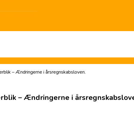
spapirer
dvidet gennemgang
rblik – Ændringerne i årsregnskabsloven.
rblik – Ændringerne i årsregnskabslov