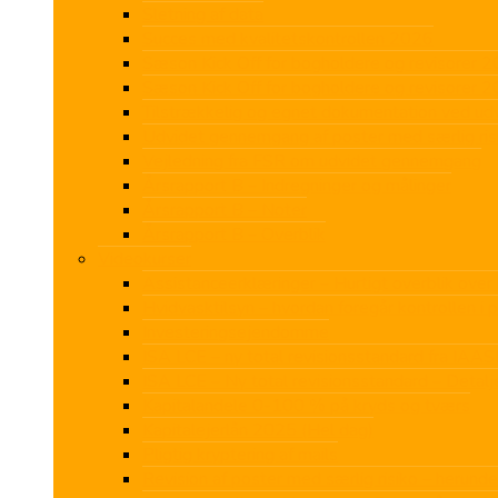
Sletning af data
Succes med kvalitetskontrollen 2026
Sæson Kick Off for bogholdere og revisorer 
Sæson Kick Off for bogholdere og revisorer 
Tilstrækkelig og egnet dokumentation ved u
Udvidet gennemgang af poster med særlig ris
Vejledning fra FSR om udvidet gennemgang
Årsrapport B – Indregninger og målinger
Årsrapport B – Noter
Årsrapport B – Overblik
Videokurser
Assistanceerklæringer – Hurtigt overblik over 
Hvidvasktilsyn – hvordan foregår kontrollen i p
Investeringsejendomme
ISA LCE – ny total revisionsstandard fra IAAS
ISA LCE – Ny total revisionsstandard – Deta
Kapitalandele 0-100 % på kryds og tværs
Kapitalejerlån 2025 (Hel dag)
Pligtig kryptering af mails
Revision af poster med særlig risiko – herunde