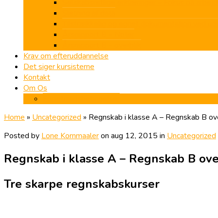
Selskabsretlige erklæringer – Fokus på arbejd
Sletning af data
Tilstrækkelig og egnet dokumentation ved u
Årsrapport B – Noter
Årsrapport B – overblik
Krav om efteruddannelse
Det siger kursisterne
Kontakt
Om Os
Forretningsbetingelser
Home
»
Uncategorized
»
Regnskab i klasse A – Regnskab B ove
Posted by
Lone Kornmaaler
on aug 12, 2015 in
Uncategorized
Regnskab i klasse A – Regnskab B ove
Tre skarpe regnskabskurser