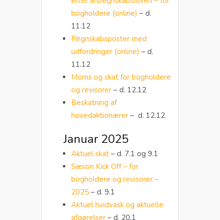
efter årsregnskabsloven – for
bogholdere (online)
– d.
11.12
Regnskabsposter med
udfordringer (online)
– d.
11.12
Moms og skat for bogholdere
og revisorer
– d. 12.12
Beskatning af
hovedaktionærer
– d. 12.12
Januar 2025
Aktuel skat
– d. 7.1 og 9.1
Sæson Kick Off – for
bogholdere og revisorer –
2025
– d. 9.1
Aktuel hvidvask og aktuelle
afgørelser
– d. 20.1