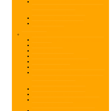
Assistancesager uden fejltrin – bogholderi,
uafhængighed, væsentlighed, hvidvask og
Erhvervsstyrelsens fokus
Bogholder – Knæk et regnskab
Opstilling af årsregnskab efter
årsregnskabsloven
Fysiske kurser
AI for revisorer – Fysisk kursus i Fredericia
Aktuel skat
Aktuel skat 2027
Aktuel moms og afgifter
Aktuelt regnskab og selskabsret
Aktuel revision – SMV
Assistancesager uden fejltrin – bogholderi,
uafhængighed, væsentlighed, hvidvask og
Erhvervsstyrelsens fokus
Beskatning af hovedaktionærer
Bogholder – Knæk et regnskab
Dødsbobeskatning – skatteoptimering i
levende live og ved død
Fonde og foreninger – skat og moms