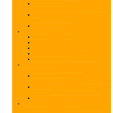
Tilstrækkelig og egnet dokumentation ved
udvidet gennemgang
Udvidet gennemgang af poster med særlig
risiko
Årsrapport B – overblik
Faglig Uge på Koldingfjord
Aktuel Anti-Hvidvask
Aktuel moms og afgifter
Aktuel revision – SMV
Aktuelt regnskab og selskabsret
Up2date med skat
3 Faglige Dage i Fredericia – skat, moms og
erklæringer i praksis
Virksomhedsordningen – den
skattemæssige vinkel
Revisors erklæringer på årsrapport – hvornår
og hvordan
Momslovens muligheder og faldgruber
3 Faglige Dage i Roskilde – styrk din
regnskabskompetence i praksis