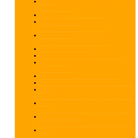
ISA LCE – Ny total revisionsstandard fra
IAASB
Ledelsesansvar
Opstilling af årsregnskab efter
Årsregnskabsloven
Regnskab og revision af særlige
regnskabsposter
Revision af mindre virksomheder
Revisors uafhængighed
Selskabsretlige erklæringer – Fokus på
arbejdspapirer
Sletning af data
Succes med kvalitetskontrollen 2026
Sæson Kick Off for bogholdere og revisorer
2026
Sæson Kick Off for bogholdere og revisorer
2027
Tilstrækkelig og egnet dokumentation ved
udvidet gennemgang
Udvidet gennemgang af poster med særlig
risiko