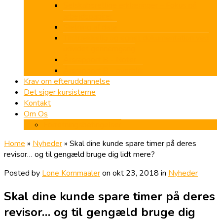
Selskabsretlige erklæringer – Fokus på
arbejdspapirer
Sletning af data
Tilstrækkelig og egnet dokumentation ved
udvidet gennemgang
Årsrapport B – Noter
Årsrapport B – overblik
Krav om efteruddannelse
Det siger kursisterne
Kontakt
Om Os
Forretningsbetingelser
Home
»
Nyheder
»
Skal dine kunde spare timer på deres
revisor… og til gengæld bruge dig lidt mere?
Posted by
Lone Kornmaaler
on okt 23, 2018 in
Nyheder
Skal dine kunde spare timer på deres
revisor… og til gengæld bruge dig