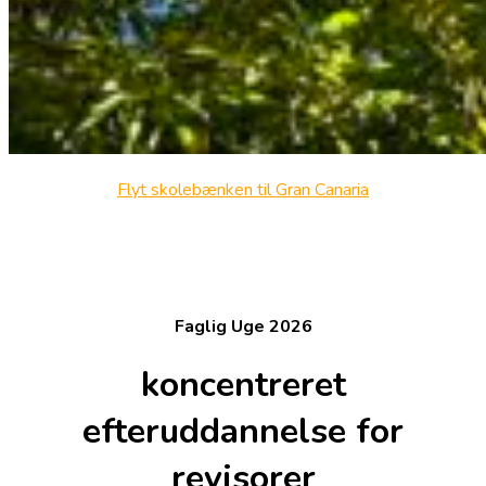
Flyt skolebænken til Gran Canaria
Faglig Uge 2026
koncentreret
efteruddannelse for
revisorer