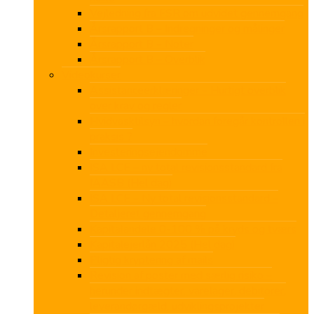
Vejledning fra FSR om udvidet gennemgang
Årsrapport B – Indregninger og målinger
Årsrapport B – Noter
Årsrapport B – Overblik
Videokurser
Assistanceerklæringer – Hurtigt overblik
over krav og regler
Hvidvasktilsyn – hvordan foregår kontrollen i
praksis ?
Investeringsejendomme
ISA LCE – ny total revisionsstandard fra
IAASB (Hel dag)
ISA LCE – Ny total revisionsstandard –
Detaljeret gennemgang
Kapitalandele 0-100 % på kryds og tværs
Kapitalejerlån 2025 (Hel dag)
Pligtig kryptering af mails
Revision af poster med særlig risiko –
herunder indtægter, varelager, debitorer,
leverandørgæld, udviklingsprojekter