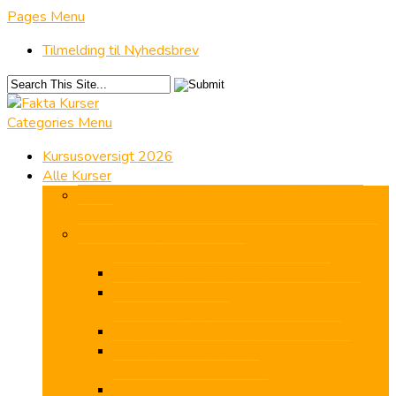
Pages Menu
Tilmelding til Nyhedsbrev
Categories Menu
Kursusoversigt 2026
Alle Kurser
Flyt skolebænken til San Agustín, Gran Canaria
2026
Revisors 40 godkendte efteruddannelsestimer –
ONLINE med fuldt overblik
Aktuelt regnskab, selskabsret m.m.
Assistanceerklæringer – Hurtigt overblik
over krav og regler
Hvidvask for bogholdere og revisorer
ISA LCE – Ny total revisionsstandard –
Detaljeret gennemgang
Pligtig kryptering af mails