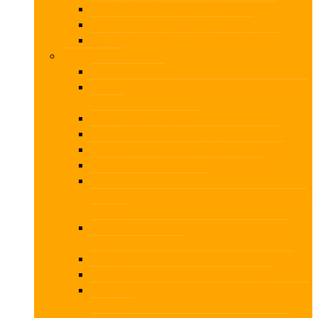
Virksomhedsordningen for begyndere
Virksomhedsordningen for øvede
Værdiansættelse – en praktisk tilgang
Onlinekurser
AI for revisorer
Ajour årsregnskabsloven – regnskabsklasse
A og B
Aktuel Anti-Hvidvask
Aktuel hvidvask og aktuelle afgørelser
Aktuelt om erklæringer uden sikkerhed
Aktuelt regnskab, selskabsret m.m.
Revisors 40 godkendte
efteruddannelsestimer – ONLINE med fuldt
overblik
Assistanceerklæringer – Hurtigt overblik
over krav og regler
Bogføringsloven: Krav til digital bogføring
Hvidvask for bogholdere og revisorer
Hvidvasktilsyn – hvordan foregår kontrollen i
praksis ?