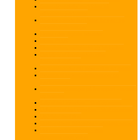
Generationsskifte med fokus på
udlejningsejendomme
Grundlæggende forståelse for ejer- og
andelsboligforeninger
Moms i den digitale tidsalder
Moms PLUS
Momslovens muligheder og faldgruber
Opstilling af årsregnskab efter
årsregnskabsloven
Personalegoder inkl. biler – skat og moms
Revision af andelsboligforeninger og
ejerforeninger
Revisors erklæringer på årsrapport – hvornår
og hvordan
Salg af fast ejendom – Skat og moms
Udlejning af fast ejendom – Skat og moms
Up2date med skat
Skatterettens faldgruber – udvalgte emner
Virksomhedsordningen – den
skattemæssige vinkel