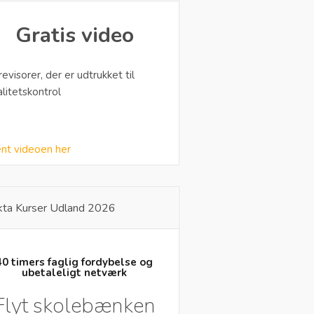
Gratis video
 revisorer, der er udtrukket til
alitetskontrol
nt videoen her
kta Kurser Udland 2026
40 timers faglig fordybelse og
ubetaleligt netværk
Flyt skolebænken