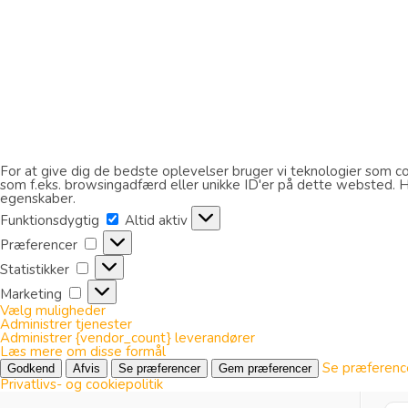
For at give dig de bedste oplevelser bruger vi teknologier som coo
som f.eks. browsingadfærd eller unikke ID'er på dette websted. Hvi
egenskaber.
Funktionsdygtig
Funktionsdygtig
Altid aktiv
Præferencer
Præferencer
Statistikker
Statistikker
Marketing
Marketing
Vælg muligheder
Administrer tjenester
Administrer {vendor_count} leverandører
Læs mere om disse formål
Se præferenc
Godkend
Afvis
Se præferencer
Gem præferencer
Privatlivs- og cookiepolitik