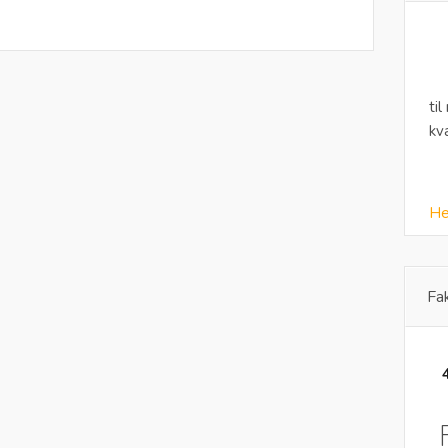
til
kv
He
Fa