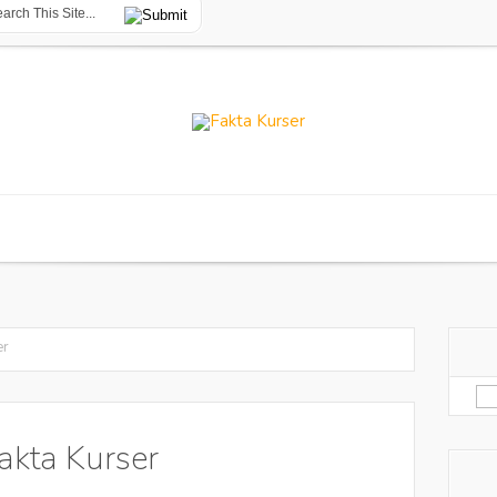
er
Sø
eft
akta Kurser