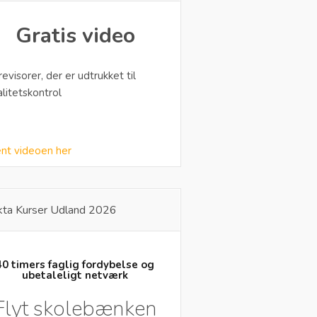
Gratis video
 revisorer, der er udtrukket til
alitetskontrol
nt videoen her
kta Kurser Udland 2026
40 timers faglig fordybelse og
ubetaleligt netværk
Flyt skolebænken