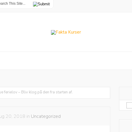
e ferielov – Bliv klog på den fra starten af.
Sø
eft
ug 20, 2018 in
Uncategorized