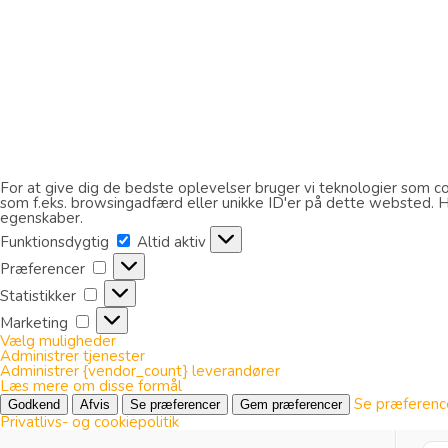
For at give dig de bedste oplevelser bruger vi teknologier som coo
som f.eks. browsingadfærd eller unikke ID'er på dette websted. Hvi
egenskaber.
Funktionsdygtig
Funktionsdygtig
Altid aktiv
Præferencer
Præferencer
Statistikker
Statistikker
Marketing
Marketing
Vælg muligheder
Administrer tjenester
Administrer {vendor_count} leverandører
Læs mere om disse formål
Se præferenc
Godkend
Afvis
Se præferencer
Gem præferencer
Privatlivs- og cookiepolitik