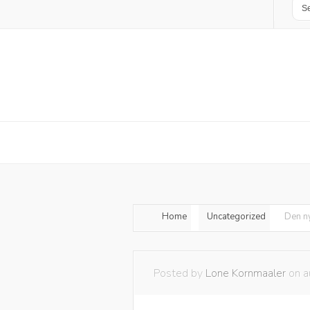
Home
Uncategorized
Den ny
Posted by
Lone Kornmaaler
on a