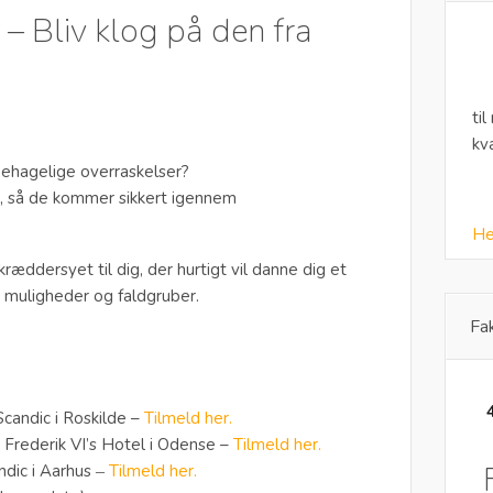
 – Bliv klog på den fra
til
kv
behagelige overraskelser?
r, så de kommer sikkert igennem
He
ræddersyet til dig, der hurtigt vil danne dig et
s muligheder og faldgruber.
Fa
candic i Roskilde –
Tilmeld her.
 Frederik VI’s Hotel i Odense –
Tilmeld her.
ndic i Aarhus
Tilmeld her.
–