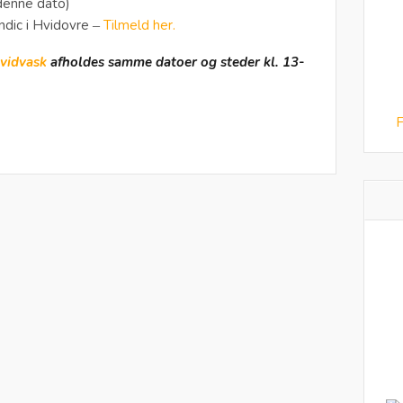
denne dato)
andic i Hvidovre
Tilmeld her.
–
Hvidvask
afholdes samme datoer og steder kl. 13-
F