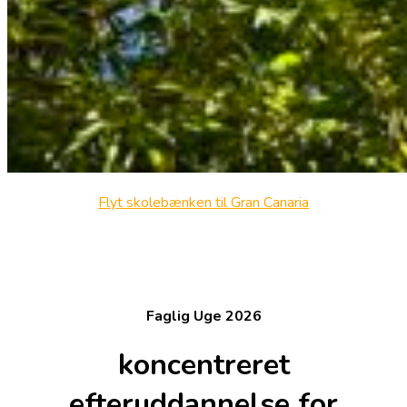
Flyt skolebænken til Gran Canaria
Faglig Uge 2026
koncentreret
efteruddannelse for