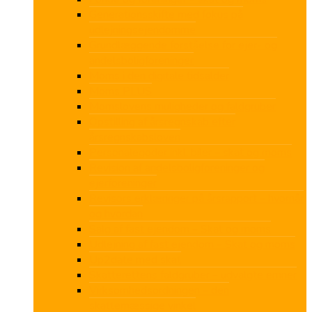
Generationsskifte med fokus på
udlejningsejendomme
Grundlæggende forståelse for ejer- og
andelsboligforeninger
Moms i den digitale tidsalder
Moms PLUS
Momslovens muligheder og faldgruber
Opstilling af årsregnskab efter
årsregnskabsloven
Personalegoder inkl. biler – skat og moms
Revision af andelsboligforeninger og
ejerforeninger
Revisors erklæringer på årsrapport – hvornår
og hvordan
Salg af fast ejendom – Skat og moms
Udlejning af fast ejendom – Skat og moms
Up2date med skat
Skatterettens faldgruber – udvalgte emner
Virksomhedsordningen – den
skattemæssige vinkel