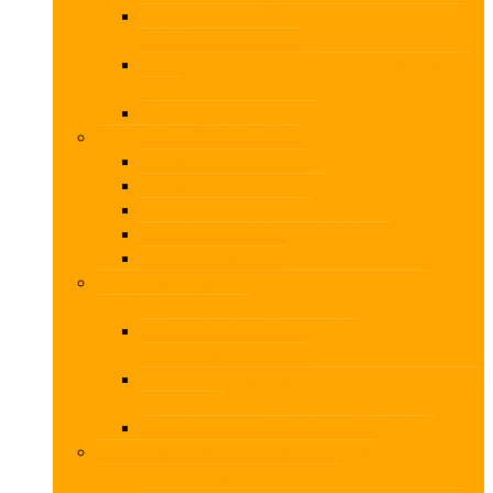
Tilstrækkelig og egnet dokumentation ved
udvidet gennemgang
Udvidet gennemgang af poster med særlig
risiko
Årsrapport B – overblik
Faglig Uge på Koldingfjord
Aktuel Anti-Hvidvask
Aktuel moms og afgifter
Aktuel revision – SMV
Aktuelt regnskab og selskabsret
Up2date med skat
3 Faglige Dage i Fredericia – skat, moms og
erklæringer i praksis
Virksomhedsordningen – den
skattemæssige vinkel
Revisors erklæringer på årsrapport – hvornår
og hvordan
Momslovens muligheder og faldgruber
3 Faglige Dage i Roskilde – styrk din
regnskabskompetence i praksis