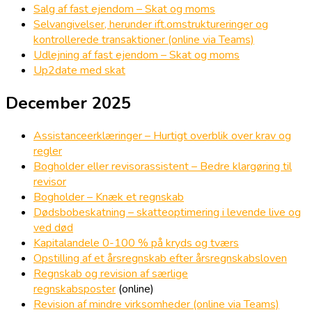
Salg af fast ejendom – Skat og moms
Selvangivelser, herunder ift.omstruktureringer og
kontrollerede transaktioner (online via Teams)
Udlejning af fast ejendom – Skat og moms
Up2date med skat
December 2025
Assistanceerklæringer – Hurtigt overblik over krav og
regler
Bogholder eller revisorassistent – Bedre klargøring til
revisor
Bogholder – Knæk et regnskab
Dødsbobeskatning – skatteoptimering i levende live og
ved død
Kapitalandele 0-100 % på kryds og tværs
Opstilling af et årsregnskab efter årsregnskabsloven
Regnskab og revision af særlige
regnskabsposter
(online)
Revision af mindre virksomheder (online via Teams)