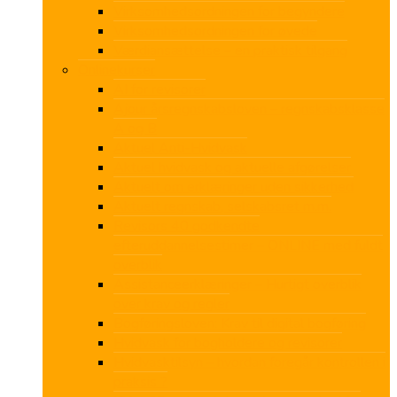
Virksomhedsordningen for begyndere
Virksomhedsordningen for øvede
Værdiansættelse – en praktisk tilgang
Onlinekurser
AI for revisorer
Ajour årsregnskabsloven – regnskabsklasse
A og B
Aktuel Anti-Hvidvask
Aktuel hvidvask og aktuelle afgørelser
Aktuelt om erklæringer uden sikkerhed
Aktuelt regnskab, selskabsret m.m.
Revisors 40 godkendte
efteruddannelsestimer – ONLINE med fuldt
overblik
Assistanceerklæringer – Hurtigt overblik
over krav og regler
Bogføringsloven: Krav til digital bogføring
Hvidvask for bogholdere og revisorer
Hvidvasktilsyn – hvordan foregår kontrollen i
praksis ?