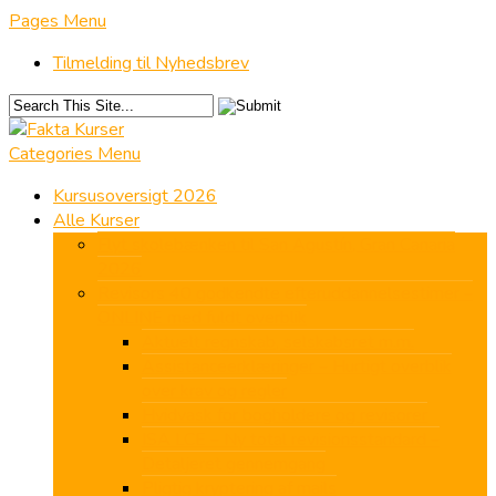
Pages Menu
Tilmelding til Nyhedsbrev
Categories Menu
Kursusoversigt 2026
Alle Kurser
Flyt skolebænken til San Agustín, Gran Canaria
2026
Revisors 40 godkendte efteruddannelsestimer –
ONLINE med fuldt overblik
Aktuelt regnskab, selskabsret m.m.
Assistanceerklæringer – Hurtigt overblik
over krav og regler
Hvidvask for bogholdere og revisorer
ISA LCE – Ny total revisionsstandard –
Detaljeret gennemgang
Pligtig kryptering af mails