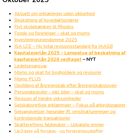
Aktuelt om erklæringer uden sikkerhed
Beskatning af hovedaktionærer
Flyt skolebænken til Rhodos
Fonde og foreninger – skat og moms
Investeringsejendomme 2025
ISA LCE – Ny total revisionsstandard fra IAASB
Kapitalejerlån 2025 – Lempelse af beskatning af
kapitalejerlån 2026 vedtaget
– NYT
Ledelsesansvar
Moms og skat for bogholdere og revisorer
Moms PLUS
Opstilling af årsregnskab efter årsregnskabsloven
Personalegoder – inkl. biler – skat og moms
Revision af mindre virksomheder
Selskabsretlige erklæringer – Fokus på arbejdspapirer
Selvangivelser, herunder ift. omstruktureringer og
kontrollerede transaktioner
Skatterettens faldgruber – Udvalgte emner
Up2date på forsøgs- og forskningsudgifter