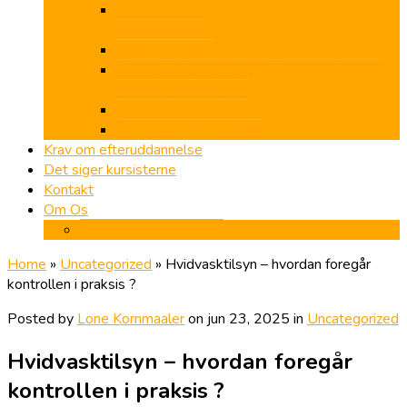
Selskabsretlige erklæringer – Fokus på
arbejdspapirer
Sletning af data
Tilstrækkelig og egnet dokumentation ved
udvidet gennemgang
Årsrapport B – Noter
Årsrapport B – overblik
Krav om efteruddannelse
Det siger kursisterne
Kontakt
Om Os
Forretningsbetingelser
Home
»
Uncategorized
»
Hvidvasktilsyn – hvordan foregår
kontrollen i praksis ?
Posted by
Lone Kornmaaler
on jun 23, 2025 in
Uncategorized
Hvidvasktilsyn – hvordan foregår
kontrollen i praksis ?