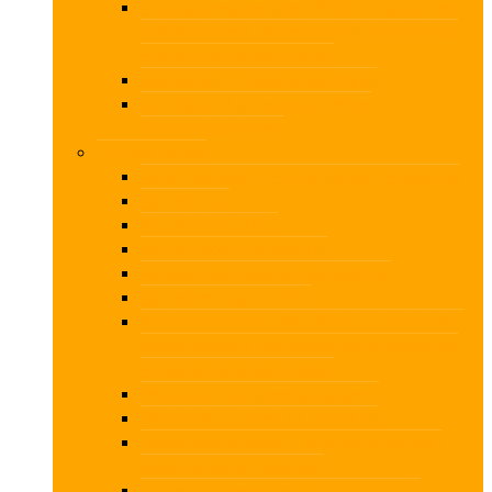
Assistancesager uden fejltrin – bogholderi,
uafhængighed, væsentlighed, hvidvask og
Erhvervsstyrelsens fokus
Bogholder – Knæk et regnskab
Opstilling af årsregnskab efter
årsregnskabsloven
Fysiske kurser
AI for revisorer – Fysisk kursus i Fredericia
Aktuel skat
Aktuel skat 2027
Aktuel moms og afgifter
Aktuelt regnskab og selskabsret
Aktuel revision – SMV
Assistancesager uden fejltrin – bogholderi,
uafhængighed, væsentlighed, hvidvask og
Erhvervsstyrelsens fokus
Beskatning af hovedaktionærer
Bogholder – Knæk et regnskab
Dødsbobeskatning – skatteoptimering i
levende live og ved død
Fonde og foreninger – skat og moms