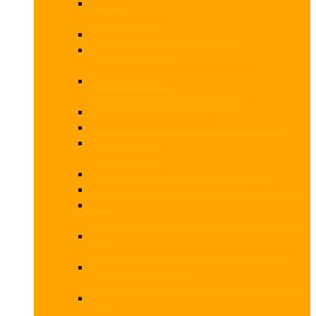
ISA LCE – Ny total revisionsstandard fra
IAASB
Ledelsesansvar
Opstilling af årsregnskab efter
Årsregnskabsloven
Regnskab og revision af særlige
regnskabsposter
Revision af mindre virksomheder
Revisors uafhængighed
Selskabsretlige erklæringer – Fokus på
arbejdspapirer
Sletning af data
Succes med kvalitetskontrollen 2026
Sæson Kick Off for bogholdere og revisorer
2026
Sæson Kick Off for bogholdere og revisorer
2027
Tilstrækkelig og egnet dokumentation ved
udvidet gennemgang
Udvidet gennemgang af poster med særlig
risiko