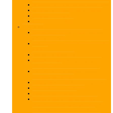
Vejledning fra FSR om udvidet gennemgang
Årsrapport B – Indregninger og målinger
Årsrapport B – Noter
Årsrapport B – Overblik
Videokurser
Assistanceerklæringer – Hurtigt overblik
over krav og regler
Hvidvasktilsyn – hvordan foregår kontrollen i
praksis ?
Investeringsejendomme
ISA LCE – ny total revisionsstandard fra
IAASB (Hel dag)
ISA LCE – Ny total revisionsstandard –
Detaljeret gennemgang
Kapitalandele 0-100 % på kryds og tværs
Kapitalejerlån 2025 (Hel dag)
Pligtig kryptering af mails
Revision af poster med særlig risiko –
herunder indtægter, varelager, debitorer,
leverandørgæld, udviklingsprojekter