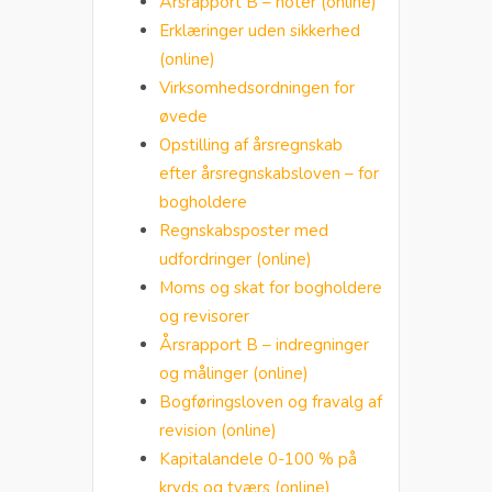
Årsrapport B – noter (online)
Erklæringer uden sikkerhed
(online)
Virksomhedsordningen for
øvede
Opstilling af årsregnskab
efter årsregnskabsloven – for
bogholdere
Regnskabsposter med
udfordringer (online)
Moms og skat for bogholdere
og revisorer
Årsrapport B – indregninger
og målinger (online)
Bogføringsloven og fravalg af
revision (online)
Kapitalandele 0-100 % på
kryds og tværs
(online)