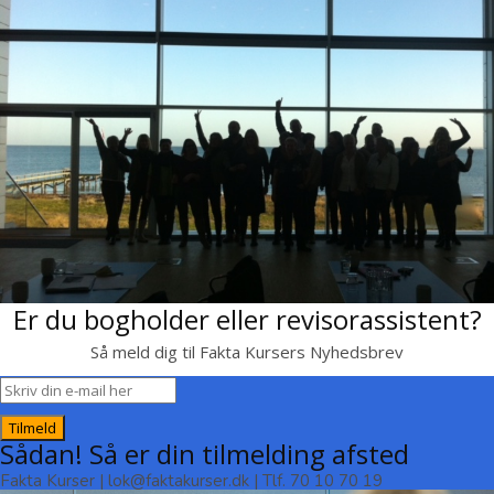
Er du bogholder eller revisorassistent?
Så meld dig til Fakta Kursers Nyhedsbrev
Tilmeld
Sådan! Så er din tilmelding afsted
Fakta Kurser | lok@faktakurser.dk | Tlf. 70 10 70 19